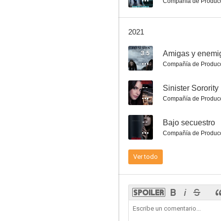
Compañía de Produc
2021
3.5
Amigas y enemi
Frankie Meets Jack
Compañía de Produc
--
--
Sinister Sorority
Compañía de Produc
--
Bajo secuestro
Compañía de Produc
Ver todo
Malicious Mind Games
--