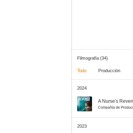
El avión del dinero
2.5
Filmografía (34)
Todo
Producción
2024
Viviendo en el engaño
--
--
A Nurse's Reve
Compañía de Produc
2023