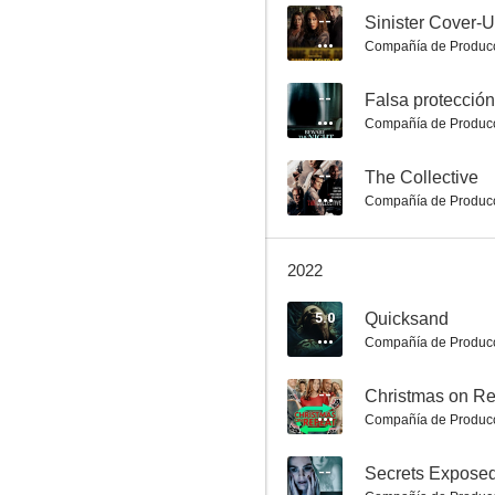
--
Sinister Cover-
Compañía de Produc
A Nurse's Revenge
--
Falsa protección
Compañía de Produc
--
--
The Collective
Compañía de Produc
2022
5.0
Quicksand
Compañía de Produc
Falsa protección
--
--
Christmas on R
Compañía de Produc
--
Secrets Expose