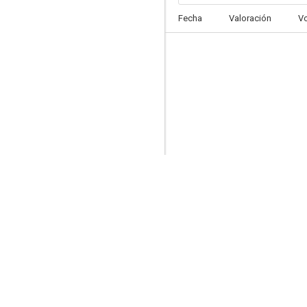
Fecha
Valoración
V
Sinister Sorority
--
Romance en el aire
--