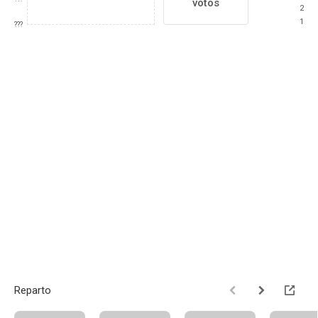
votos
2
1
???
Reparto