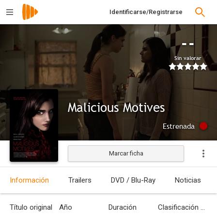
Identificarse/Registrarse
--
Sin valorar
Malicious Motives
Estrenada
Marcar ficha
Información
Trailers
DVD / Blu-Ray
Noticias
Título original
Año
Duración
Clasificación por edades