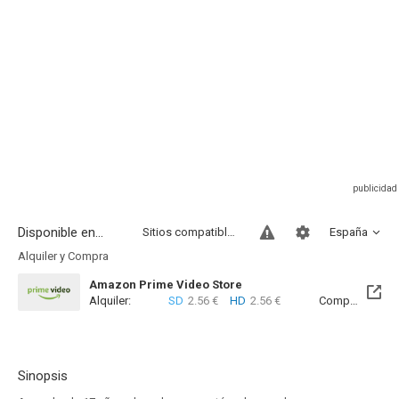
Disponible en...
Sitios compatibles
España
Alquiler y Compra
Amazon Prime Video Store
Alquiler:
SD
2.56 €
HD
2.56 €
Compra:
SD
3
Sinopsis