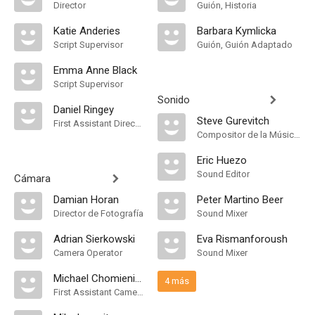
Director
Guión, Historia
Katie Anderies
Barbara Kymlicka
Script Supervisor
Guión, Guión Adaptado
Emma Anne Black
Script Supervisor
Sonido
Daniel Ringey
Steve Gurevitch
First Assistant Director
Compositor de la Música Original
Eric Huezo
Sound Editor
Cámara
Damian Horan
Peter Martino Beer
Director de Fotografía
Sound Mixer
Adrian Sierkowski
Eva Rismanforoush
Camera Operator
Sound Mixer
Michael Chomieniec
4 más
First Assistant Camera