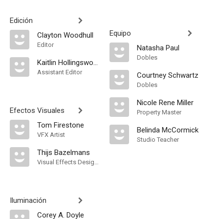
Edición
Equipo
Clayton Woodhull
Editor
Natasha Paul
Dobles
Kaitlin Hollingsworth
Assistant Editor
Courtney Schwartz
Dobles
Nicole Rene Miller
Efectos Visuales
Property Master
Tom Firestone
Belinda McCormick
VFX Artist
Studio Teacher
Thijs Bazelmans
Visual Effects Designer
Iluminación
Corey A. Doyle