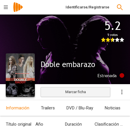
Identificarse/Registrarse
5.2
5 votos
Doble embarazo
Estrenada
Marcar ficha
Información
Trailers
DVD / Blu-Ray
Noticias
Título original
Año
Duración
Clasificación por edades