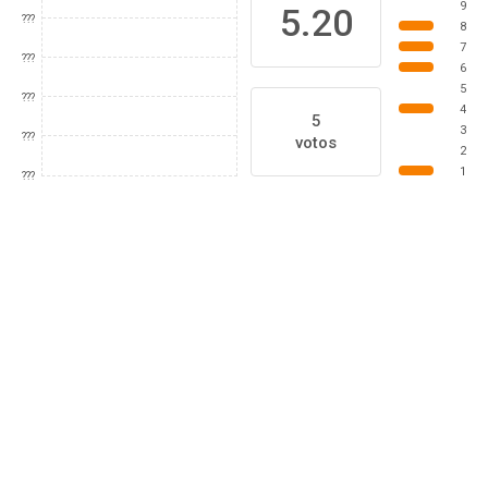
9
5.20
???
8
7
???
6
5
???
4
5
3
???
votos
2
1
???