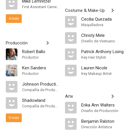
Mike Lemnitzer
First Assistant Camera
Costume & Make-Up
4 más
Cecilia Quezada
Maquilladora
Christy Mele
Diseño de Vestuario
Producción
Robert Ballo
Patrick Anthony Lising
Productor
Key Hair Stylist
Ken Sanders
Lauren Nicole
Productor
Key Makeup Artist
Johnson Production Group
Compañía de Produccion
Arte
Shadowland
Erika Ann Walters
Compañía de Produccion
Diseño de Producción
3 más
Benjamin Ralston
Dirección Artística