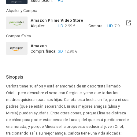
Suscripción:
HD
Alquiler y Compra
Amazon Prime Video Store
Alquiler:
HD
2.99 €
Compra:
HD
7.99 €
Compra física
Amazon
Compra física:
SD
12.90 €
Sinopsis
Carlota tiene 16 años y está enamorada de un deportista llamado
Oriol... pero descubre el sexo con Sergio, el yerno que todas las
madres quisieran para sus hijas. Carlota está hecha un lío, pero ni sus
padres (que se están separando), ni sus mejores amigas (Elisa y
Mireia) pueden ayudarla. Entre otras cosas, porque Elisa se disfraza
de chico para poder estar cerca de Lucas, del que está perdidamente
enamorada, y porque Mireia se ha propuesto seducir al joven Oriol,
traicionando así a su mejor amiga. Carlota tiene una vida alocada: