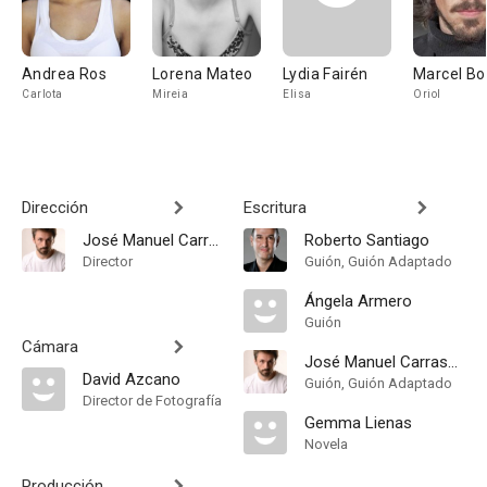
Andrea Ros
Lorena Mateo
Lydia Fairén
Marcel Bo
Carlota
Mireia
Elisa
Oriol
Dirección
Escritura
José Manuel Carrasco
Roberto Santiago
Director
Guión, Guión Adaptado
Ángela Armero
Guión
Cámara
José Manuel Carrasco
David Azcano
Guión, Guión Adaptado
Director de Fotografía
Gemma Lienas
Novela
Producción