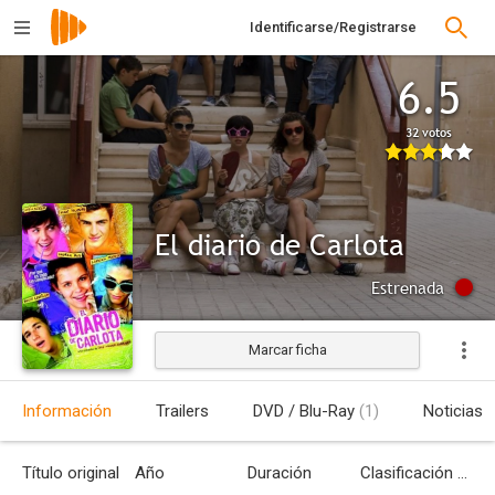
Identificarse/Registrarse
6.5
32 votos
El diario de Carlota
Estrenada
Marcar ficha
Información
Trailers
DVD / Blu-Ray
(1)
Noticias
Título original
Año
Duración
Clasificación por edades