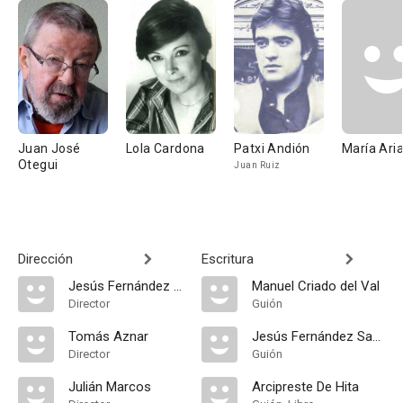
Juan José
Lola Cardona
Patxi Andión
María Ari
Otegui
Juan Ruiz
Dirección
Escritura
Jesús Fernández Santos
Manuel Criado del Val
Director
Guión
Tomás Aznar
Jesús Fernández Santos
Director
Guión
Julián Marcos
Arcipreste De Hita