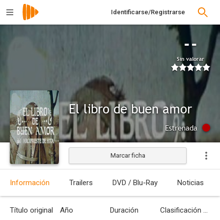
Identificarse/Registrarse
--
Sin valorar
El libro de buen amor
Estrenada
Marcar ficha
Información
Trailers
DVD / Blu-Ray
Noticias
Título original
Año
Duración
Clasificación por edades