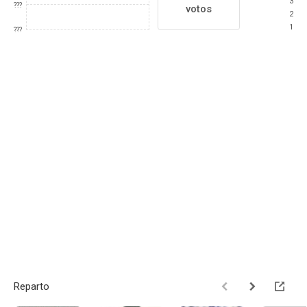
3
???
votos
2
1
???
Reparto