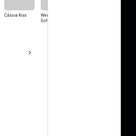
Cássia Kiss
Werner
Luis Mello
Aracy
Schünemann
Balabania