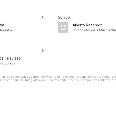
Sonido
ela
Alberto Rosenblit
tografía
Compositor de la Música Orig
de Televisão
Produccion
ación de películas y series, PlayMax no tiene relación alguna con el productor o el d
, póster, carátula, fotografías y/o cubiertas pertenece a sus respectivos autores, pr