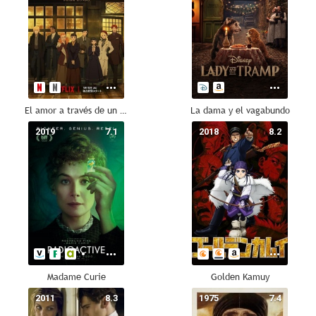
El amor a través de un prisma
La dama y el vagabundo
2019
7.1
2018
8.2
Madame Curie
Golden Kamuy
2011
8.3
1975
7.4