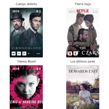
Cuerpo abierto
Tierra baja
2019
8.3
2019
8.0
Vienna Blood
Los últimos zares
2018
4.0
2017
7.4