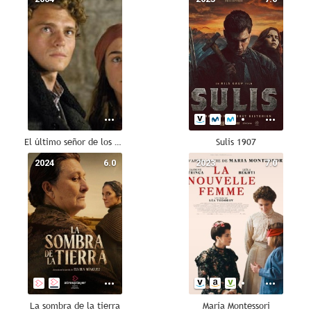
El último señor de los Balcanes
Sulis 1907
2024
6.0
2023
7.0
La sombra de la tierra
María Montessori