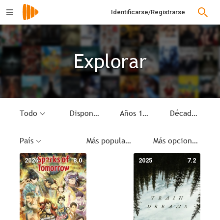
Identificarse/Registrarse
Explorar
Todo
Disponible
Años 1900 (circa)
Década
País
Más populares
Más opciones
2026
8.0
2025
7.2