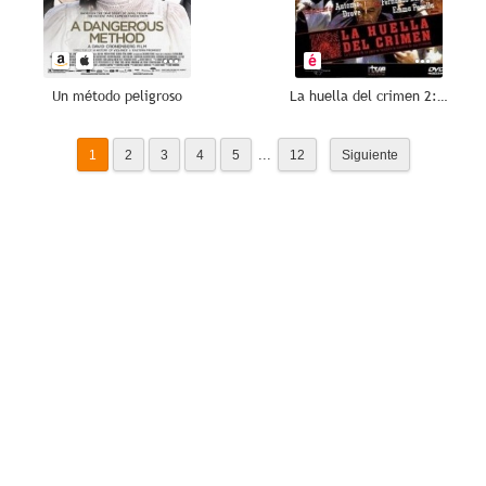
Un método peligroso
La huella del crimen 2: El crimen de Don Benito
...
1
2
3
4
5
12
Siguiente