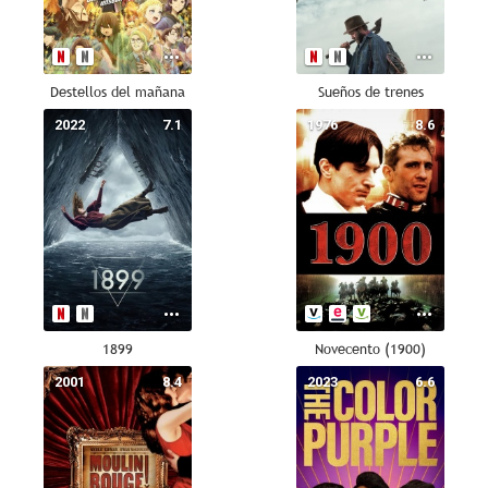
Destellos del mañana
Sueños de trenes
2022
7.1
1976
8.6
1899
Novecento (1900)
2001
8.4
2023
6.6