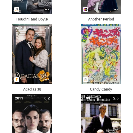
Houdini and Doyle
Another Period
2015
7.1
1976
8.2
Acacias 38
Candy Candy
2011
6.2
1991
2.5