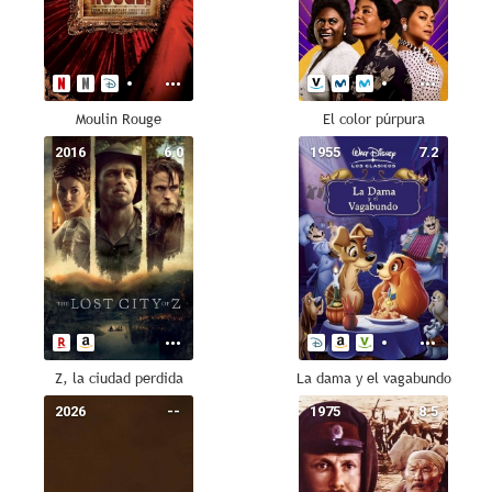
Moulin Rouge
El color púrpura
2016
6.0
1955
7.2
Z, la ciudad perdida
La dama y el vagabundo
2026
--
1975
8.5