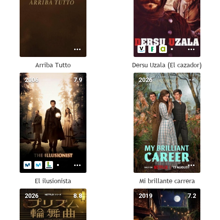
Arriba Tutto
Dersu Uzala (El cazador)
2006
7.9
2026
--
El ilusionista
Mi brillante carrera
2026
8.8
2019
7.2