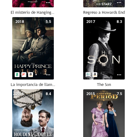
El misterio de Hanging Rock
Regreso a Howards End
2018
5.5
2017
8.3
La importancia de llamarse Oscar Wilde
The Son
2016
8.4
2015
7.5