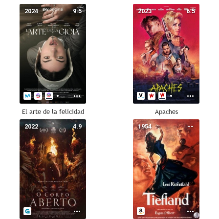
2024
9.5
2023
6.5
El arte de la felicidad
Apaches
2022
4.9
1954
--