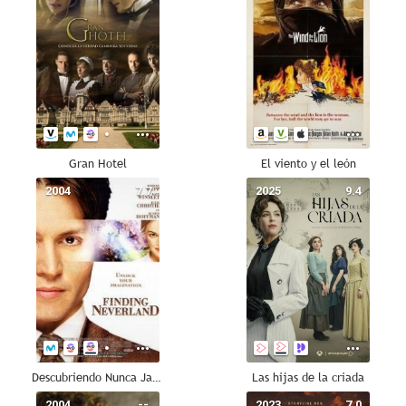
Gran Hotel
El viento y el león
2004
7.7
2025
9.4
Descubriendo Nunca Jamás
Las hijas de la criada
2004
--
2023
7.0