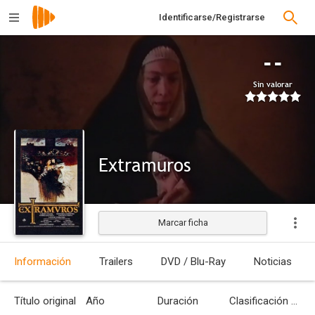
Identificarse/Registrarse
--
Sin valorar
Extramuros
Marcar ficha
Estrenada
Información
Trailers
DVD / Blu-Ray
Noticias
Título original
Año
Duración
Clasificación por edades