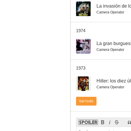
6.4
La invasión de 
Camera Operator
Superargo, el gigante
1974
--
La gran burgues
Camera Operator
1973
6.0
Hitler: los diez ú
Camera Operator
Ver todo