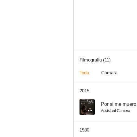
Adiós, Sabata
--
Filmografía (11)
Todo
Cámara
2015
La gran burguesía
--
--
Por si me muero
Assistant Camera
1980