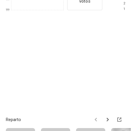
votos
2
1
???
Reparto