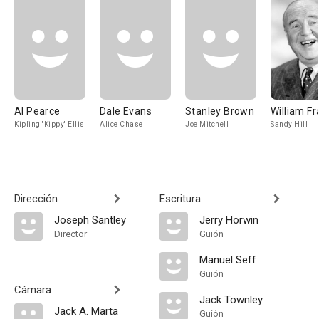
Al Pearce
Dale Evans
Stanley Brown
William F
Kipling 'Kippy' Ellis
Alice Chase
Joe Mitchell
Sandy Hill
Dirección
Escritura
Joseph Santley
Jerry Horwin
Director
Guión
Manuel Seff
Guión
Cámara
Jack Townley
Jack A. Marta
Guión