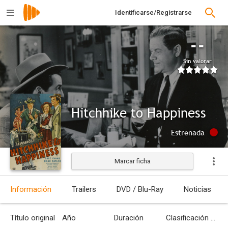
Identificarse/Registrarse
--
Sin valorar
Hitchhike to Happiness
Estrenada
Marcar ficha
Información
Trailers
DVD / Blu-Ray
Noticias
Título original
Año
Duración
Clasificación por edades