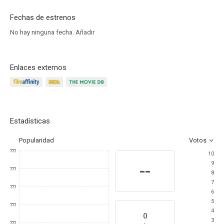
Fechas de estrenos
No hay ninguna fecha.
Añadir
Enlaces externos
Estadísticas
Popularidad
Votos
???
10
9
--
???
8
7
???
6
5
???
4
0
3
???