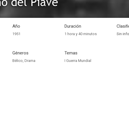
no del Piave
Año
Duración
Clasif
1951
1 hora y 40 minutos
Sin inf
Géneros
Temas
Bélico
,
Drama
I Guerra Mundial