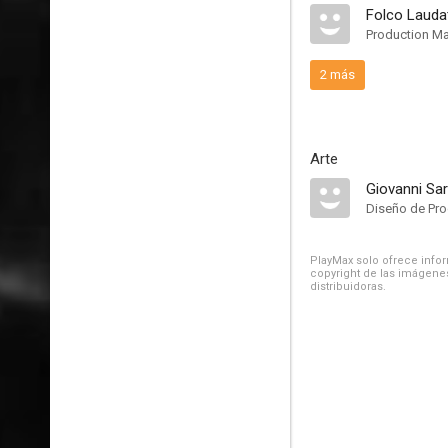
Folco Lauda
Production M
2 más
Arte
Giovanni Sa
Diseño de Pr
PlayMax solo ofrece inform
copyright de las imágenes
distribuidoras.