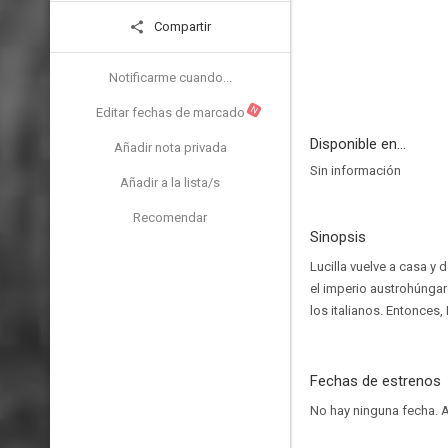
Compartir
Notificarme cuando...
N
Editar fechas de marcado
Disponible en...
Añadir nota privada
Sin información
Añadir a la lista/s
Recomendar
Sinopsis
Lucilla vuelve a casa y
el imperio austrohúngar
los italianos. Entonces,
Fechas de estrenos
No hay ninguna fecha.
A