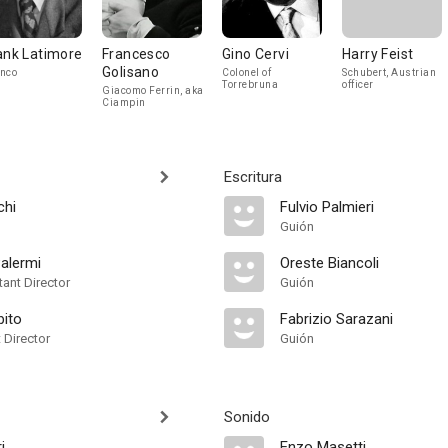
ank Latimore
Francesco
Gino Cervi
Harry Feist
Golisano
nco
Colonel of
Schubert, Austrian
Torrebruna
officer
Giacomo Ferrin, aka
Ciampin
Escritura
chi
Fulvio Palmieri
Guión
alermi
Oreste Biancoli
ant Director
Guión
bito
Fabrizio Sarazani
t Director
Guión
Sonido
i
Enzo Masetti