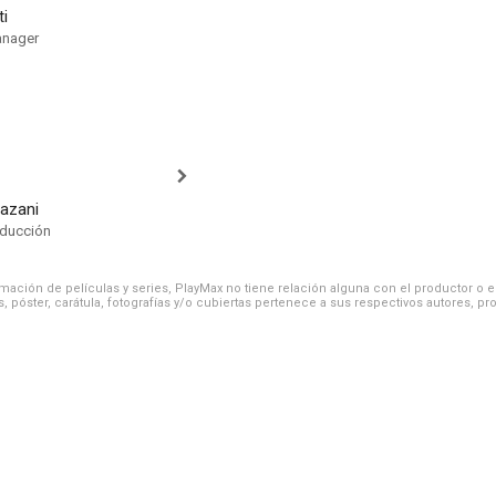
ti
anager
razani
oducción
ación de películas y series, PlayMax no tiene relación alguna con el productor o el d
, póster, carátula, fotografías y/o cubiertas pertenece a sus respectivos autores, pr