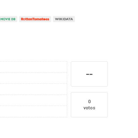
--
0
votos