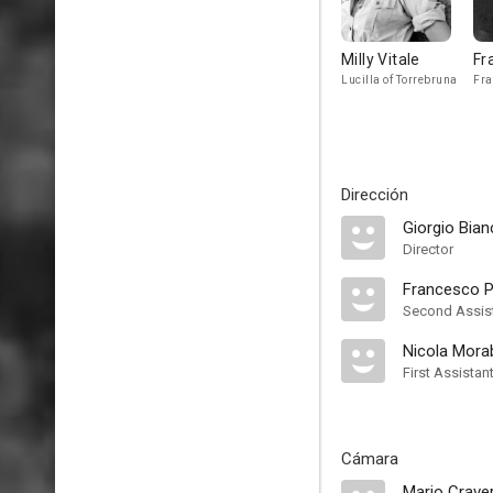
Milly Vitale
Fr
Lucilla of Torrebruna
Fra
Dirección
Giorgio Bian
Director
Francesco P
Second Assist
Nicola Mora
First Assistan
Cámara
Mario Craver