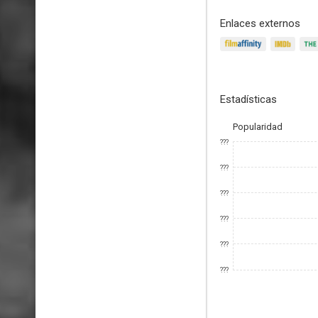
Enlaces externos
Estadísticas
Popularidad
???
???
???
???
???
???