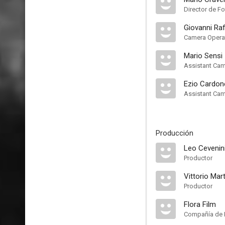
Director de Fo
Giovanni Raf
Camera Opera
Mario Sensi
Assistant Ca
Ezio Cardon
Assistant Ca
Producción
Leo Cevenin
Productor
Vittorio Mar
Productor
Flora Film
Compañía de 