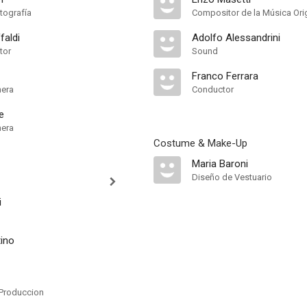
tografía
Compositor de la Música Orig
faldi
Adolfo Alessandrini
tor
Sound
Franco Ferrara
mera
Conductor
e
mera
Costume & Make-Up
Maria Baroni
Diseño de Vestuario
i
tino
Produccion