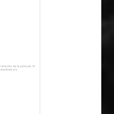
irector de la película. El
oductoras y/o