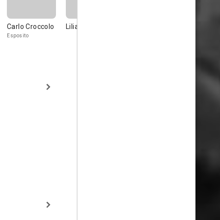
Carlo Croccolo
Lilia Landi
Ludmilla
Gina
Dudarova
Falckenber
Esposito
Helene - Ludmilla's
Majda
stepmother