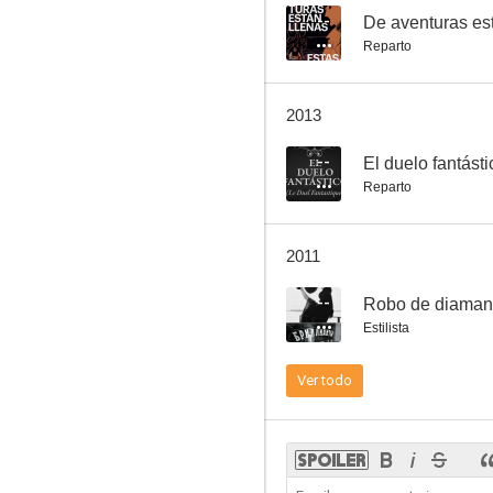
--
De aventuras est
Reparto
Residencia para espías
2013
--
El duelo fantásti
Reparto
2011
--
Robo de diaman
Estilista
Ver todo