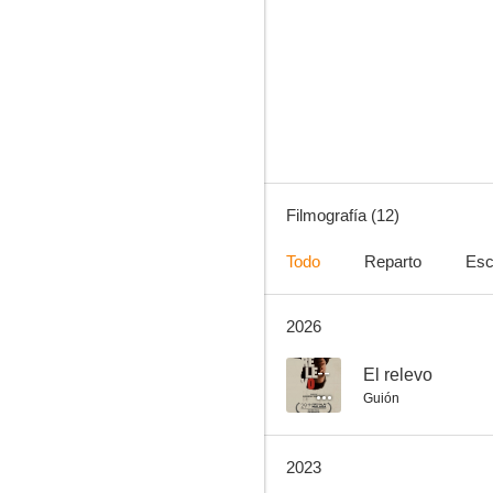
De aventuras están llenas estas selvas
--
Filmografía (12)
Todo
Reparto
Esc
2026
Llego, veo, disparo
--
--
El relevo
Guión
2023