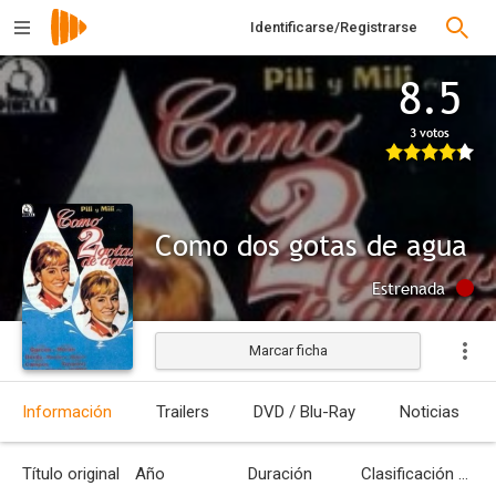
Identificarse/Registrarse
8.5
3 votos
Como dos gotas de agua
Estrenada
Marcar ficha
Información
Trailers
DVD / Blu-Ray
Noticias
Título original
Año
Duración
Clasificación por edades