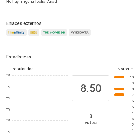
No hay ninguna fecha.
Añadir
Enlaces externos
Estadísticas
Popularidad
Votos
???
10
9
8.50
???
8
7
???
6
5
???
4
3
3
???
votos
2
1
???