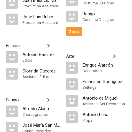
Juan Mauricio Matías
Costume Designer
Production Assistant
Rango
José Luis Rubio
Costume Designer
Production Assistant
3 más
Edición
Antonio Ramírez de Loaysa
Arte
Editor
Enrique Alarcón
Clorinda Cáceres
Decorados
Assistant Editor
Francisco Rodríguez Asensio
Settings
Antonio de Miguel
Equipo
Assistant Set Decoration
Alfredo Alaria
Antonio Luna
Choreographer
Props
José María San Mateo
Sound Recordist