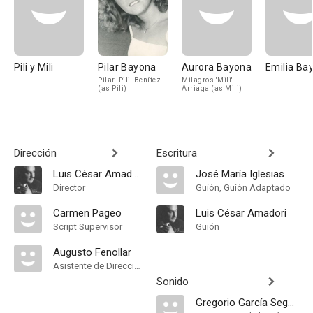
Pili y Mili
Pilar Bayona
Aurora Bayona
Emilia Ba
Pilar 'Pili' Benítez
Milagros 'Mili'
(as Pili)
Arriaga (as Mili)
Dirección
Escritura
Luis César Amadori
José María Iglesias
Director
Guión, Guión Adaptado
Carmen Pageo
Luis César Amadori
Script Supervisor
Guión
Augusto Fenollar
Asistente de Dirección
Sonido
Gregorio García Segura