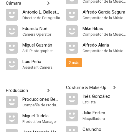
Compositor de la Música Original, Música
Cámara
Antonio L. Ballesteros
Alfredo García Segura
Director de Fotografía
Compositor de la Música Original
Eduardo Noé
Mike Ribas
Camera Operator
Compositor de la Música Original
Miguel Guzmán
Alfredo Alaria
Still Photographer
Compositor de la Música Original
Luis Peña
2 más
Assistant Camera
Costume & Make-Up
Producción
Inés González
Producciones Benito Perojo
Estilista
Compañía de Produccion
Julia Fortea
Miguel Tudela
Maquilladora
Production Manager
Caruncho