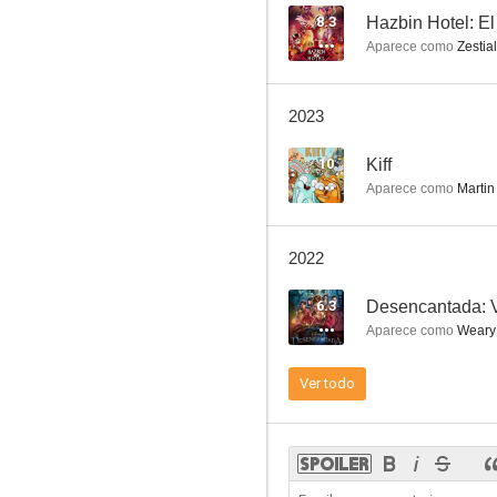
8.3
Hazbin Hotel: El 
Aparece como
Zestial
Tom y Jerry: Regreso al mundo de Oz
2023
--
10
Kiff
Aparece como
Martin 
2022
6.3
Desencantada: V
Aparece como
Weary 
Solos: Jenny
Ver todo