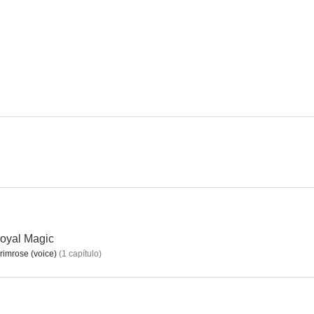
Maniac
Enredados (Tangled)
8.4
8.3
Helluva Boss
Hazbin Hotel: El hotel de las viejas glorias
Solos
6.5
6.3
 Royal Magic
rimrose (voice)
(
1
capítulo
)