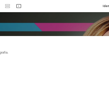
Iden
rafía.