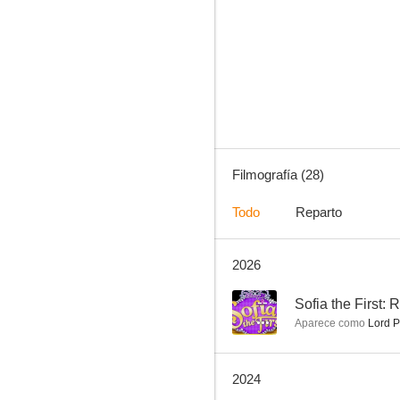
And Just Like That...
8.6
Filmografía (28)
Todo
Reparto
2026
Hazbin Hotel
7.3
--
Sofia the First:
Aparece como
Lord P
2024