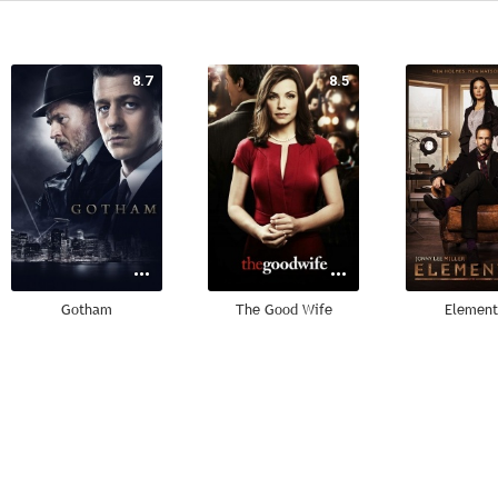
8.7
8.5
Gotham
The Good Wife
Element
7.0
6.4