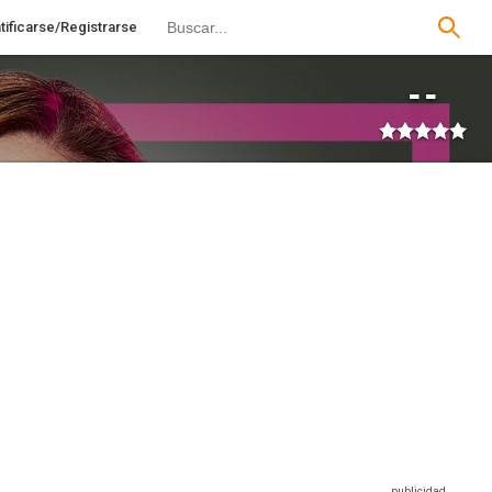
tificarse/Registrarse
--