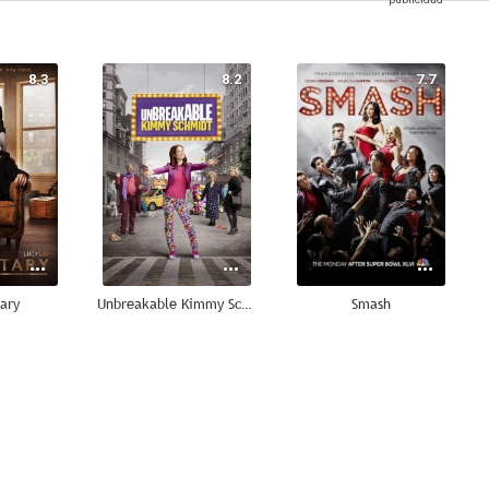
8.3
8.2
7.7
ary
Unbreakable Kimmy Schmidt
Smash
6.3
10
8.8