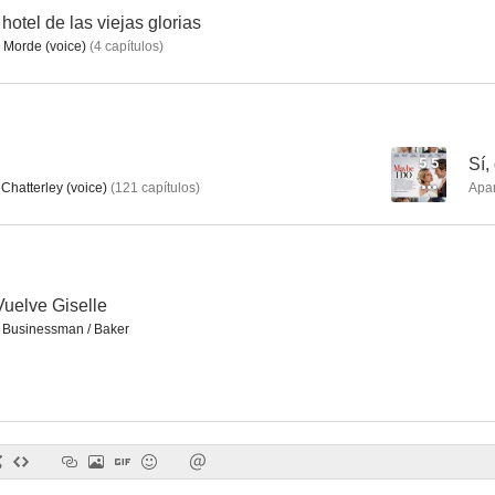
hotel de las viejas glorias
 Morde (voice)
(
4
capítulos
)
Tres Jesucristos
Howard
Sí, quiero.
--
--
5.5
Sí,
Chatterley (voice)
(
121
capítulos
)
Apa
uelve Giselle
Businessman / Baker
We Are Freestyle Love Supreme
Full Frontal with Samantha Bee
El samurai