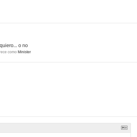
.. o no
Girls5eva
Sofia the First: Royal Magic
--
 quiero... o no
rece como
Minister
 negro