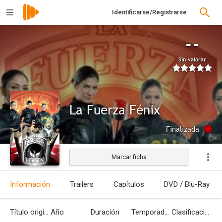
Identificarse/Registrarse
--
Sin valorar
La Fuerza Fénix
Finalizada
Marcar ficha
Información
Trailers
Capítulos
DVD / Blu-Ray
Título original
Año
Duración
Temporadas
Clasificación por edades