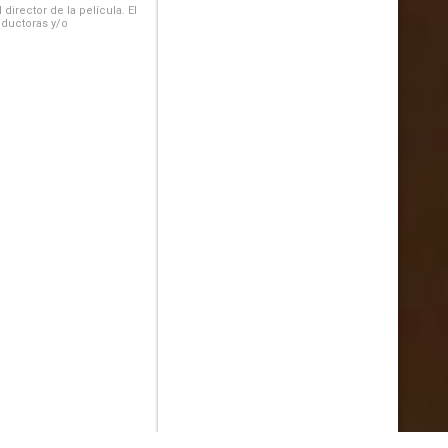
irector de la película. El
oductoras y/o