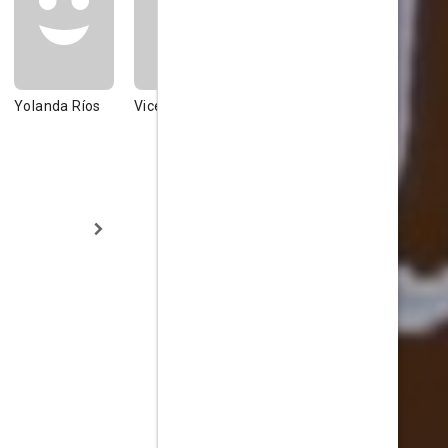
Yolanda Ríos
Vicente Vega
Mercedes
Amparo
Borqué
Climent