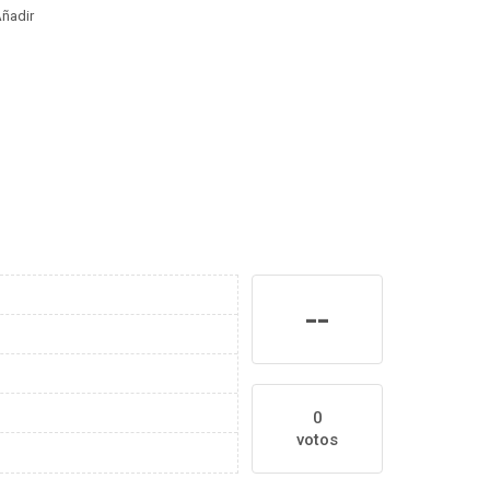
ñadir
--
0
votos