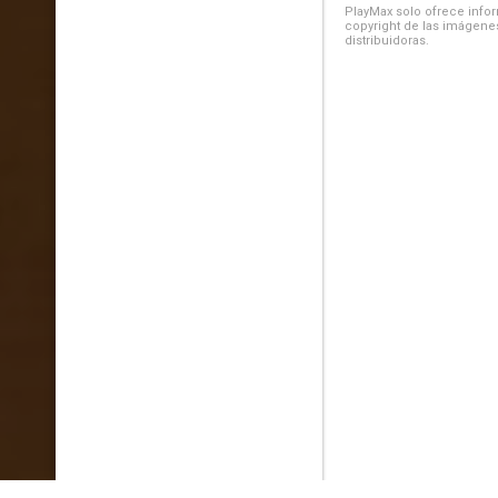
PlayMax solo ofrece inform
copyright de las imágenes
distribuidoras.