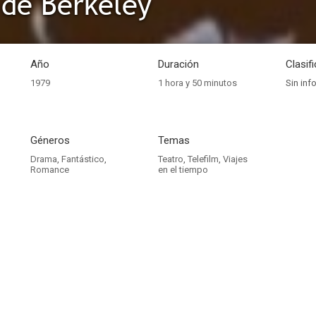
 de Berkeley
Año
Duración
Clasif
1979
1 hora y 50 minutos
Sin inf
Géneros
Temas
Drama
,
Fantástico
,
Teatro
,
Telefilm
,
Viajes
Romance
en el tiempo