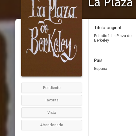
La Plaza
Título original
Estudio1: La Plaza de
Berkeley
País
España
Pendiente
Favorita
Vista
Abandonada