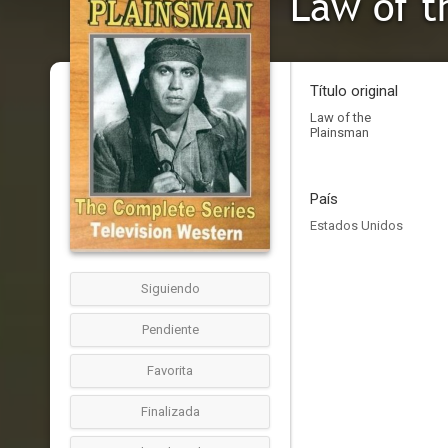
Law of t
Título original
Law of the
Plainsman
País
Estados Unidos
Siguiendo
Pendiente
Favorita
Finalizada