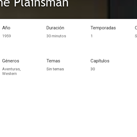
he Plainsman
Año
Duración
Temporadas
1959
30 minutos
1
S
Géneros
Temas
Capítulos
Aventuras
,
Sin temas
30
Western