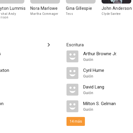
yton Lummis
Nora Marlowe
Gina Gillespie
John Anderson
shal Andy
Martha Commager
Tess
Clyde Santee
rison
Escritura
s
Arthur Browne Jr.
Guión
axton
Cyril Hume
Guión
David Lang
Guión
on
Milton S. Gelman
Guión
14 más