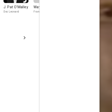
J. Pat O'Malley
Wayne Rogers
Robert Harland
Peter Whit
Doc Leonard
Frank Anderson
Deputy Billy Lordan
Knappe