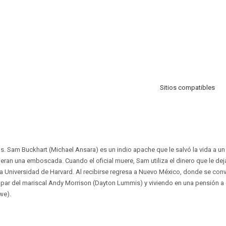
Sitios compatibles
s. Sam Buckhart (Michael Ansara) es un indio apache que le salvó la vida a un o
eran una emboscada. Cuando el oficial muere, Sam utiliza el dinero que le dej
la Universidad de Harvard. Al recibirse regresa a Nuevo México, donde se conv
a par del mariscal Andy Morrison (Dayton Lummis) y viviendo en una pensión a
we).