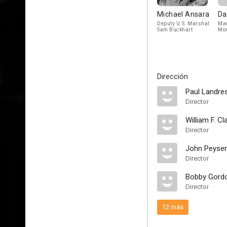
Michael Ansara
Da
Deputy U.S. Marshal
Mar
Sam Buckhart
Mor
Dirección
Paul Landre
Director
William F. Cl
Director
John Peyser
Director
Bobby Gord
Director
12 más