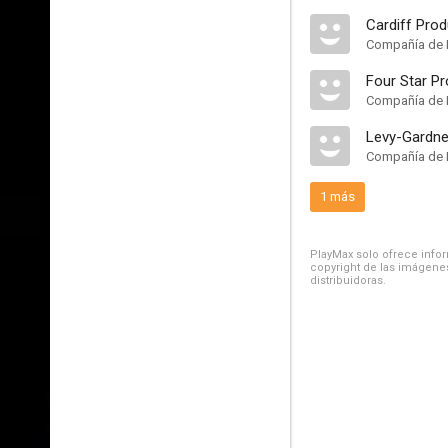
Cardiff Pro
Compañía de 
Four Star P
Compañía de 
Levy-Gardne
Compañía de 
1 más
PlayMax solo ofrece inform
copyright de las imágenes
distribuidoras.