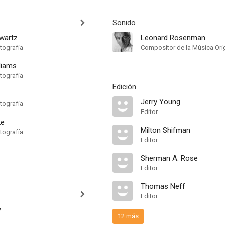
Sonido
wartz
Leonard Rosenman
tografía
Compositor de la Música Orig
liams
tografía
Edición
Jerry Young
tografía
Editor
ke
Milton Shifman
tografía
Editor
Sherman A. Rose
Editor
Thomas Neff
Editor
y
12 más