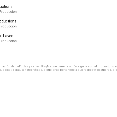
ductions
Produccion
roductions
Produccion
r-Laven
Produccion
ación de películas y series, PlayMax no tiene relación alguna con el productor o el d
, póster, carátula, fotografías y/o cubiertas pertenece a sus respectivos autores, pr