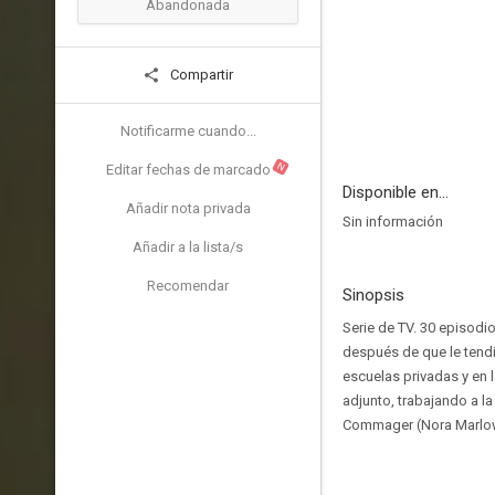
Abandonada
Compartir
Notificarme cuando...
N
Editar fechas de marcado
Disponible en...
Añadir nota privada
Sin información
Añadir a la lista/s
Recomendar
Sinopsis
Serie de TV. 30 episodio
después de que le tendi
escuelas privadas y en 
adjunto, trabajando a l
Commager (Nora Marlo