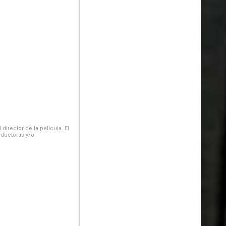
irector de la película. El
oductoras y/o