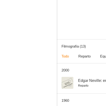
Compadece al delincuente
--
Filmografía (13)
Todo
Reparto
Equ
2000
Aquellos tiempos del cuplé
--
--
Edgar Neville: 
Reparto
1960