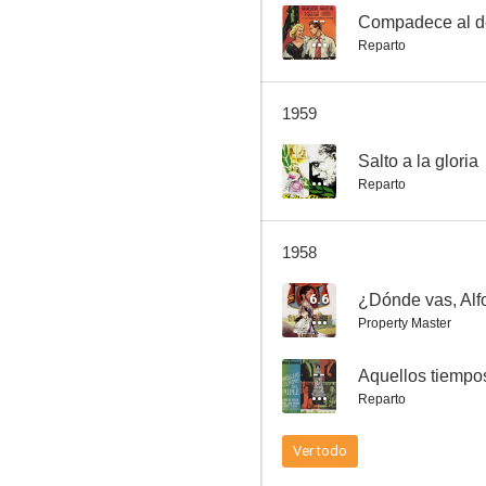
--
Compadece al d
Reparto
Verbena
1959
--
--
Salto a la gloria
Reparto
1958
6.6
¿Dónde vas, Alf
Property Master
Una de fieras
--
Aquellos tiempo
Reparto
Ver todo