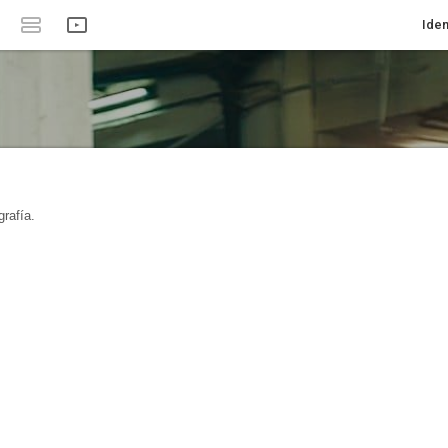
Iden
rafía.