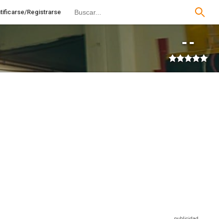
tificarse/Registrarse
--