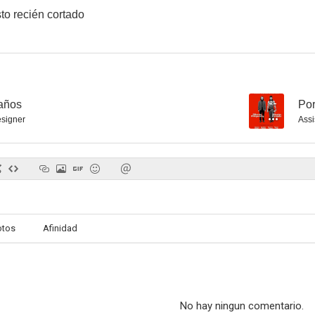
to recién cortado
años
--
Por
esigner
Assi
otos
Afinidad
No hay ningun comentario.