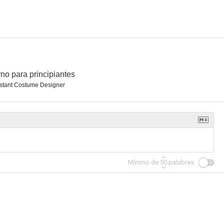
no para principiantes
stant Costume Designer
Mínimo de
50
palabras