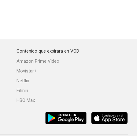
Contenido que expirara en VOD
Amazon Prime Video
Movistar+
Netflix
Filmin
HBO Max