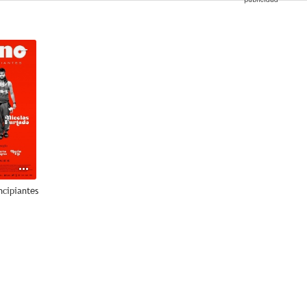
--
ncipiantes