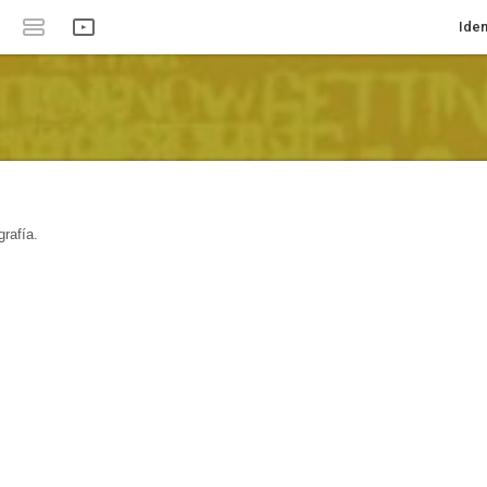
Iden
rafía.