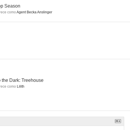
op Season
rece como
Agent Becka Anslinger
Dark
Milagro en la ciudad
Angie Tribeca
6.2
6.0
6.0
o the Dark: Treehouse
rece como
Lilith
s
Loaded
Nominados
6.0
6.0
4.1