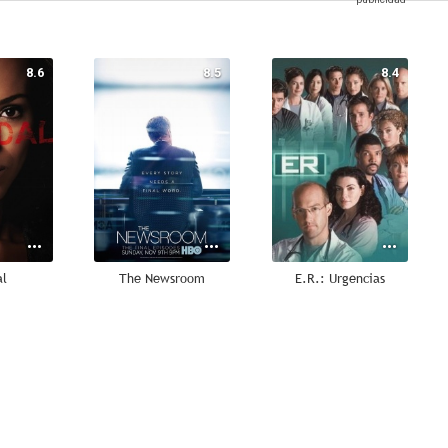
8.6
8.5
8.4
al
The Newsroom
E.R.: Urgencias
6.7
6.5
9.4