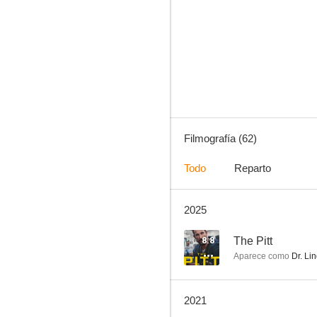
K-Pax. Un universo aparte
8.8
Filmografía (62)
Todo
Reparto
2025
For The People
7.0
8.8
The Pitt
Aparece como
Dr. Li
2021