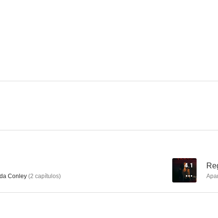
House of Lies
Ejecución inminente
1408
8.3
8.2
Divorce
Heels
Unpregn
6.8
6.7
4.1
Reg
nda Conley
(
2
capítulos
)
Apa