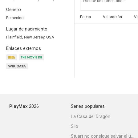
Género
Fecha
Valoración
V
Femenino
Lugar de nacimiento
Madison
Plainfield, New Jersey, USA
4.0
Enlaces externos
PlayMax
2026
Series populares
Into the Dark: Treehouse
La Casa del Dragón
--
Silo
Stuart no consigue salvar el universo