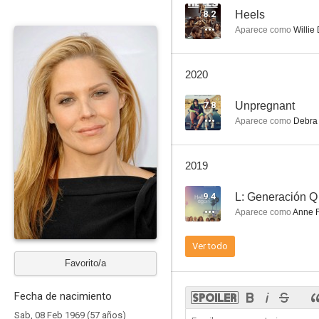
8.2
Heels
Aparece como
Willie
Murder One
2020
6.4
7.8
Unpregnant
Aparece como
Debra 
2019
9.4
L: Generación Q
Aparece como
Anne F
Al descubierto
Ver todo
6.0
Favorito/a
Fecha de nacimiento
Sab, 08 Feb 1969 (57 años)