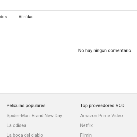
otos
Afinidad
Dickie Roberts: Ex niño prodigio
Mystery, Alaska
54 (Studi
4.0
4.0
No hay ningun comentario.
Peliculas populares
Top proveedores VOD
The Men
La cuarta esposa
Spider-Man: Brand New Day
Amazon Prime Video
--
--
La odisea
Netflix
La boca del diablo
Filmin