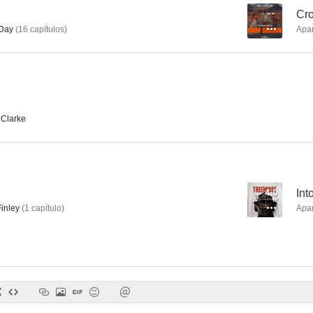
--
Cr
 Day
(
16
capítulos
)
Apa
En la puerta de casa
El club de los corazones rotos
Into the 
6.3
6.3
Clarke
4.0
Int
inley
(
1
capítulo
)
Apa
Chelsea
Scooby-Doo! Misterio en la lucha libre
Drone
6.0
6.0