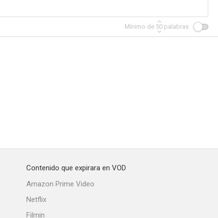
Mínimo de
50
palabras
o 54)
Un lío padre
Regalo maldito
2.0
--
--
Contenido que expirara en VOD
Blanco perfecto (Gun Shy)
Crop Season
The Kids Are Alright
Amazon Prime Video
--
--
--
Netflix
Filmin