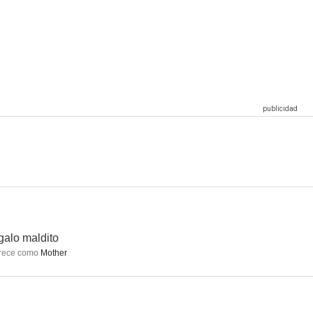
Deep Impact
L: Generación Q
7.8
7.7
7.7
ant
Ley y orden: Acción criminal
Ley y orden
6.5
6.5
6.5
alo maldito
rece como
Mother