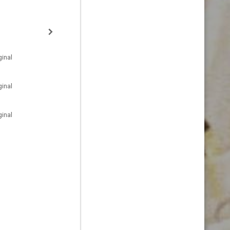
inal
inal
inal