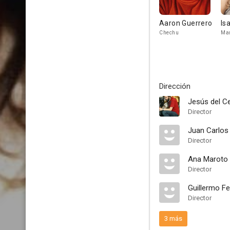
Aaron Guerrero
Is
Chechu
Ma
Dirección
Jesús del C
Director
Juan Carlos
Director
Ana Maroto
Director
Guillermo F
Director
3 más