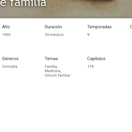
e familia
Año
Duración
Temporadas
1995
55 minutos
9
Géneros
Temas
Capítulos
Comedia
Familia
,
119
Medicina
,
Sitcom familiar