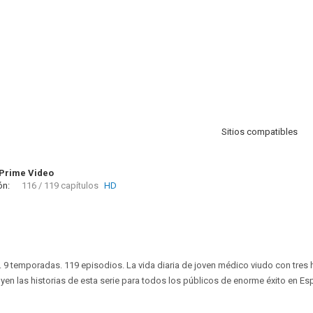
Sitios compatibles
Prime Video
ón:
116 / 119 capítulos
HD
. 9 temporadas. 119 episodios. La vida diaria de joven médico viudo con tres 
tuyen las historias de esta serie para todos los públicos de enorme éxito en Es