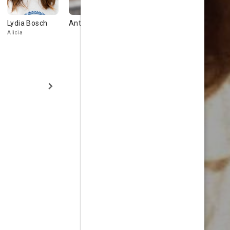
Lydia Bosch
Antonio Molero
Francis Lorenzo
Lola Baldri
Alicia
Julio