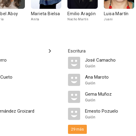
abel Aboy
Marieta Bielsa
Emilio Aragón
Luisa Martín
ría
Anita
Nacho Martín
Juani
Escritura
erro
José Camacho
Guión
 Cueto
Ana Maroto
Guión
Gema Muñoz
Guión
ernández Groizard
Ernesto Pozuelo
Guión
29 más