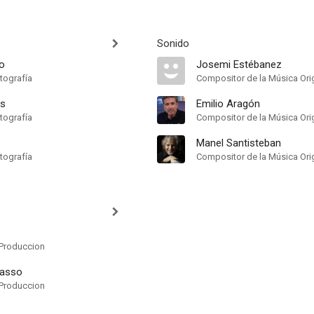
Sonido
o
Josemi Estébanez
tografía
Compositor de la Música Orig
as
Emilio Aragón
tografía
Compositor de la Música Orig
Manel Santisteban
tografía
Compositor de la Música Orig
Produccion
casso
Produccion