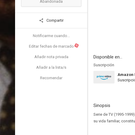
Abandonada
Compartir
Notificarme cuando...
N
Editar fechas de marcado
Disponible en...
Añadir nota privada
Suscripción
Añadir a la lista/s
Amazon 
Recomendar
Suscripci
Sinopsis
Serie de TV (1995-1999)
su vida familiar, consti