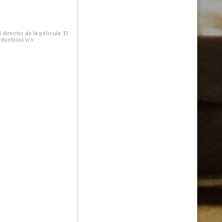
irector de la película. El
oductoras y/o