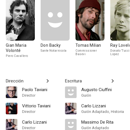
Gian Maria
Don Backy
Tomas Milian
Ray Lovel
Volonté
Sante Notarnicola
Commissioner
Donato 'Tucci
Basevi
Lopez
Piero Cavallero
Dirección
Escritura
Paolo Taviani
Augusto Ciuffini
Director
Guión
Vittorio Taviani
Carlo Lizzani
Director
Guión Adaptado, Historia
Carlo Lizzani
Massimo De Rita
Director
Guión Adaptado