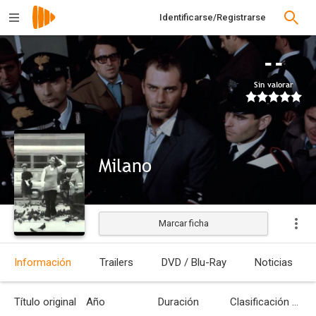
Identificarse/Registrarse
--
Sin valorar
Milano
Marcar ficha
Estrenada
Información
Trailers
DVD / Blu-Ray
Noticias
Título original
Año
Duración
Clasificación por edades