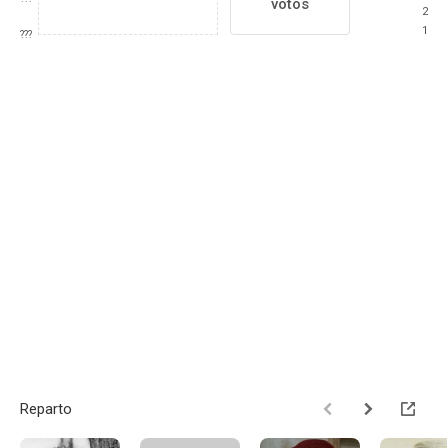
votos
2
1
???
Reparto