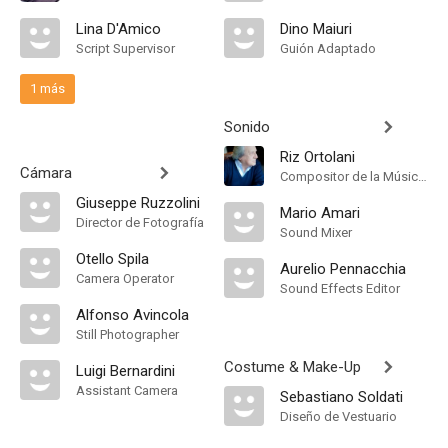
Lina D'Amico
Dino Maiuri
Script Supervisor
Guión Adaptado
1 más
Sonido
Riz Ortolani
Cámara
Compositor de la Música Original
Giuseppe Ruzzolini
Mario Amari
Director de Fotografía
Sound Mixer
Otello Spila
Aurelio Pennacchia
Camera Operator
Sound Effects Editor
Alfonso Avincola
Still Photographer
Costume & Make-Up
Luigi Bernardini
Assistant Camera
Sebastiano Soldati
Diseño de Vestuario