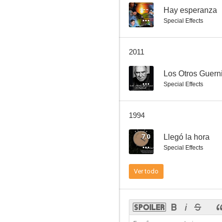
--
Hay esperanza
Special Effects
De hombre a hombre
2011
5.7
--
Los Otros Guern
Special Effects
1994
7.0
Llegó la hora
Special Effects
El super poli
Ver todo
4.0