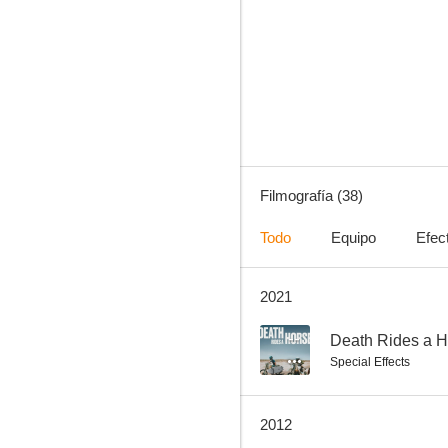
Poncio Pilatos
7.2
Filmografía (38)
Todo
Equipo
Efec
2021
¡Agáchate, maldito!
6.3
--
Death Rides a H
Special Effects
2012