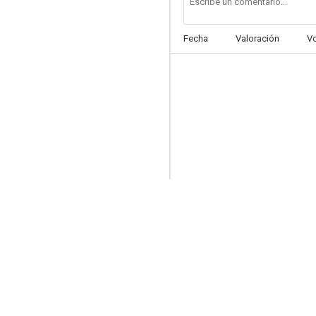
Fecha
Valoración
V
Hércules contra Sansón
--
Death Rides a Horse
--