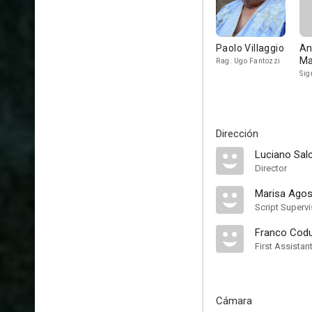
Paolo Villaggio
An
Ma
Rag. Ugo Fantozzi
Sig
Dirección
Luciano Sal
Director
Marisa Agost
Script Supervi
Franco Codu
First Assistan
Cámara