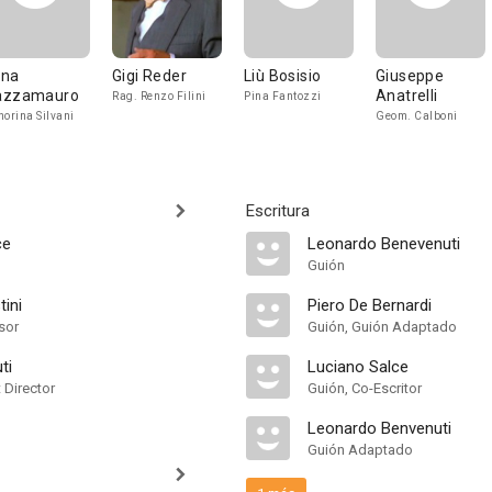
na
Gigi Reder
Liù Bosisio
Giuseppe
zzamauro
Anatrelli
Rag. Renzo Filini
Pina Fantozzi
norina Silvani
Geom. Calboni
Escritura
ce
Leonardo Benevenuti
Guión
ini
Piero De Bernardi
sor
Guión, Guión Adaptado
ti
Luciano Salce
t Director
Guión, Co-Escritor
Leonardo Benvenuti
Guión Adaptado