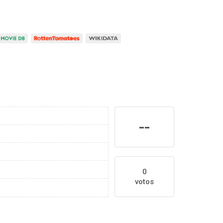
--
0
votos