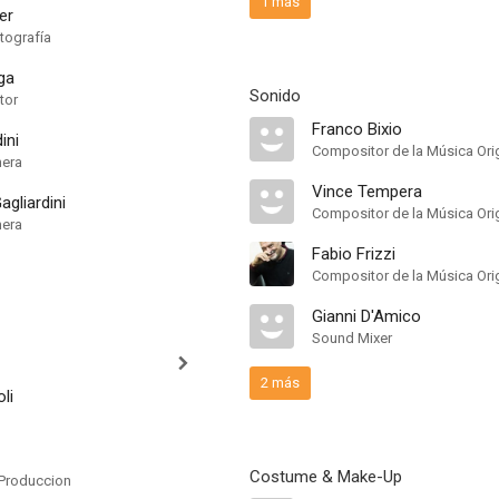
1 más
er
tografía
ga
Sonido
tor
Franco Bixio
ini
Compositor de la Música Orig
mera
Vince Tempera
gliardini
Compositor de la Música Orig
mera
Fabio Frizzi
Compositor de la Música Orig
Gianni D'Amico
Sound Mixer
2 más
li
Costume & Make-Up
Produccion