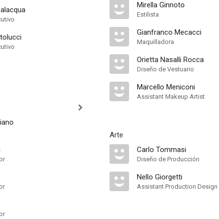
Mirella Ginnoto
salacqua
Estilista
cutivo
Gianfranco Mecacci
tolucci
Maquilladora
cutivo
Orietta Nasalli Rocca
Diseño de Vestuario
Marcello Meniconi
Assistant Makeup Artist
liano
Arte
i
Carlo Tommasi
or
Diseño de Producción
Nello Giorgetti
or
Assistant Production Design
or