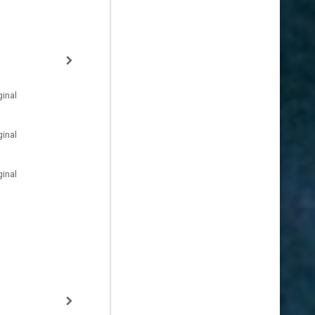
inal
inal
inal