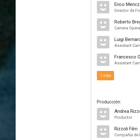
Erico Mencz
Director de Fo
Roberto Bre
Camera Opera
Luigi Bernard
Assistant Ca
Francesco Ga
Assistant Ca
1 más
Producción
Andrea Rizzo
Productor
Rizzoli Film
Compañía de 