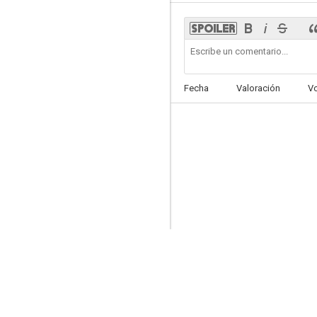
Persecución infernal
Fecha
Valoración
V
--
El enviado de la muerte
--