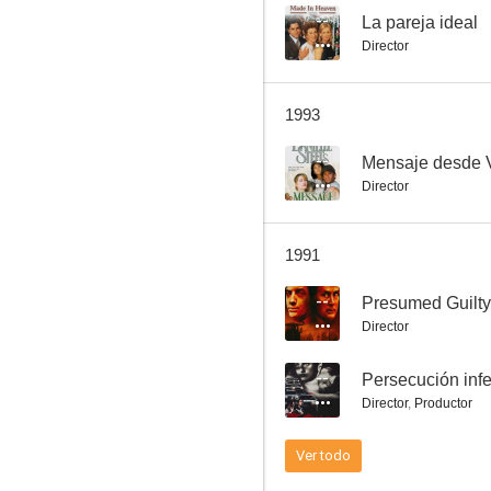
--
La pareja ideal
Director
La tela de araña (A Tattered Web)
1993
--
--
Mensaje desde 
Director
1991
--
Presumed Guilty
Director
Mensaje desde Vietnam
--
Persecución infe
--
Director
,
Productor
Ver todo