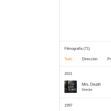
El rostro del fugitivo
5.5
Filmografía (71)
Todo
Dirección
Pr
2021
Misión suicida
4.0
--
Mrs. Death
Director
1997