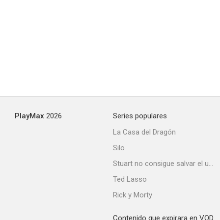
Two Faces West
--
PlayMax
2026
Series populares
La Casa del Dragón
Silo
Law of the Plainsman
Stuart no consigue salvar el universo
--
Ted Lasso
Rick y Morty
Contenido que expirara en VOD