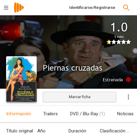
Identificarse/Registrarse
1.0
1 voto
Piernas cruzadas
Estrenada
Marcar ficha
Información
Trailers
DVD / Blu-Ray
(1)
Noticias
Título original
Año
Duración
Clasificación por edades