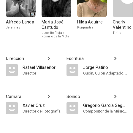
Alfredo Landa
María José
Hilda Aguirre
Charly
Cantudo
Valentino
Jeremías
Psiquiatra
Lucerito Rioja /
Tinito
Rosario de la Mota
Dirección
Escritura
Rafael Villaseñor Kuri
Jorge Patiño
Director
Guión, Guión Adaptado, Historia
Cámara
Sonido
Xavier Cruz
Gregorio García Segura
Director de Fotografía
Compositor de la Música Original