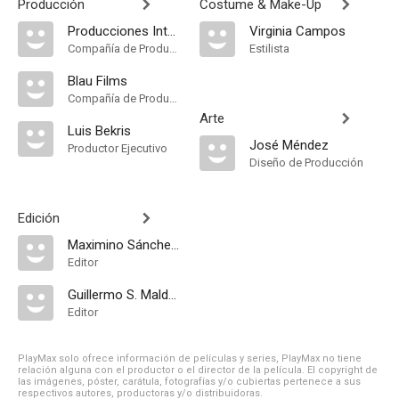
Producción
Costume & Make-Up
Producciones Internacionales de América S.A.
Virginia Campos
Compañía de Produccion
Estilista
Blau Films
Compañía de Produccion
Arte
Luis Bekris
José Méndez
Productor Ejecutivo
Diseño de Producción
Edición
Maximino Sánchez Molina
Editor
Guillermo S. Maldonado
Editor
PlayMax solo ofrece información de películas y series, PlayMax no tiene
relación alguna con el productor o el director de la película. El copyright de
las imágenes, póster, carátula, fotografías y/o cubiertas pertenece a sus
respectivos autores, productoras y/o distribuidoras.