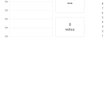
--
???
8
7
???
6
5
???
4
0
3
???
votos
2
1
???