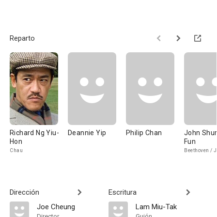
Reparto
Richard Ng Yiu-
Deannie Yip
Philip Chan
John Shum
Hon
Fun
Chau
Beethoven / 
Dirección
Escritura
Joe Cheung
Lam Miu-Tak
Director
Guión