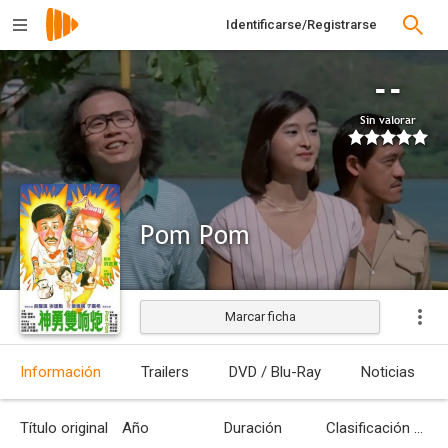
Identificarse/Registrarse
--
Sin valorar
Pom Pom
Marcar ficha
Estrenada
Información
Trailers
DVD / Blu-Ray
Noticias
Título original
Año
Duración
Clasificación por edades