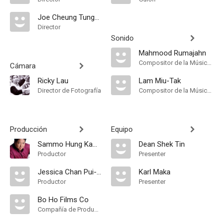
Joe Cheung Tung-Cho
Director
Sonido
Mahmood Rumajahn
Compositor de la Música Original
Cámara
Ricky Lau
Lam Miu-Tak
Director de Fotografía
Compositor de la Música Original
Producción
Equipo
Sammo Hung Kam-Bo
Dean Shek Tin
Productor
Presenter
Jessica Chan Pui-Wah
Karl Maka
Productor
Presenter
Bo Ho Films Co
Compañía de Produccion