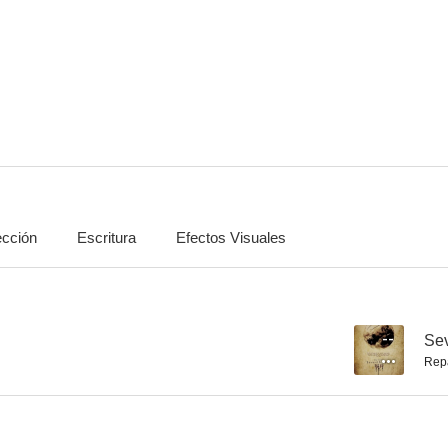
Ultra Force: Acción sin límite (Royal Warriors)
Kickboxer 2
Return Eng
--
--
ección
Escritura
Efectos Visuales
The Third Full Moon
Seven Princesses of Wuxia
Remains of 
--
--
--
Se
Rep