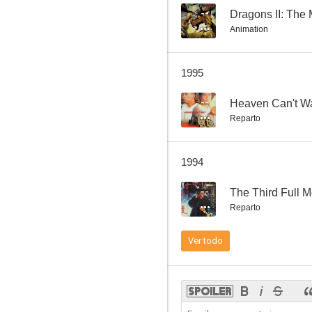
--
Dragons II: The
Animation
Heart Against Hearts
1995
--
--
Heaven Can't Wa
Reparto
1994
--
The Third Full 
Reparto
The Romancing Star III
Ver todo
--