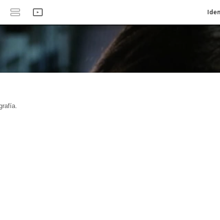
Iden
rafía.