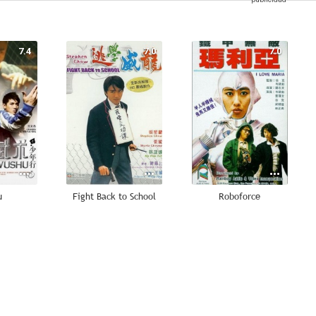
7.4
7.0
7.0
u
Fight Back to School
Roboforce
2.0
--
--