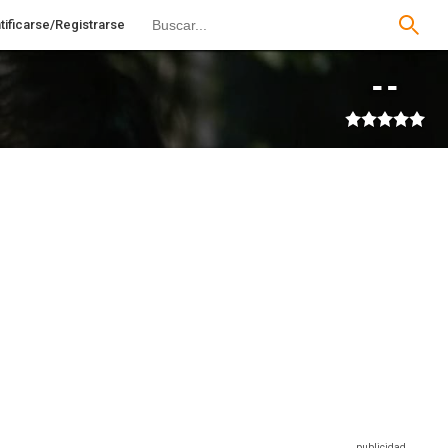
tificarse/Registrarse
--