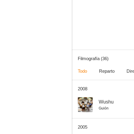
Future Cops
--
Filmografía (36)
Todo
Reparto
Dir
2008
Heaven Can't Wait
--
7.4
Wushu
Guión
2005