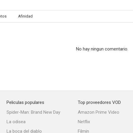
otos
Afinidad
Where's Officer Tuba?
The Lunatics
El regreso de
No hay ningun comentario.
Peliculas populares
Top proveedores VOD
Spider-Man: Brand New Day
Amazon Prime Video
La odisea
Netflix
La boca del diablo
Filmin