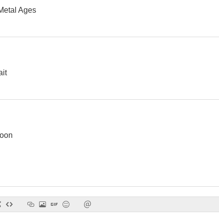
 Metal Ages
Now You See It, Now You Don't
Bamboo in Winter
The Perfec
--
--
it
Moon
Chaos by Design
Final Victory
Atraco casi i
--
--