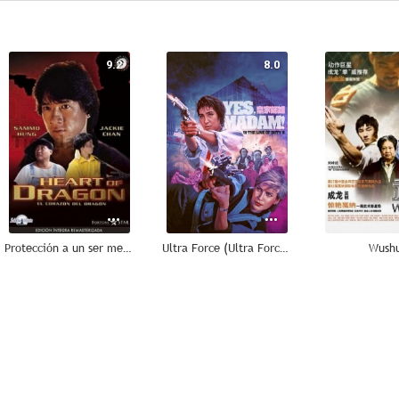
9.2
8.0
Protección a un ser menor
Ultra Force (Ultra Force 2)
Wush
6.0
3.0