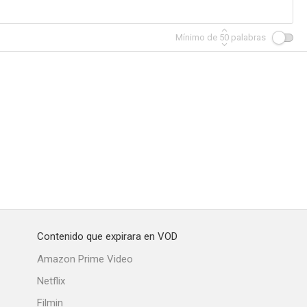
Mínimo de
50
palabras
 Mr. Boo
Welcome
Pom Pom
Contenido que expirara en VOD
Amazon Prime Video
Netflix
Filmin