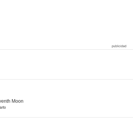
agement
Seventh Moon
Dragons II: The Metal Ages
--
--
--
a Woman
Millionaire Cop
Kickboxer 3: El arte de la guerra
--
--
--
venth Moon
arto