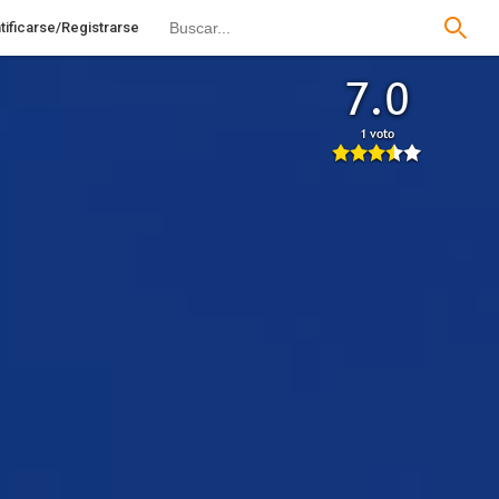
tificarse/Registrarse
7.0
1 voto