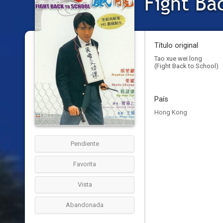
Fight Ba
Título original
Tao xue wei long
(Fight Back to School)
País
Hong Kong
Pendiente
Favorita
Vista
Abandonada