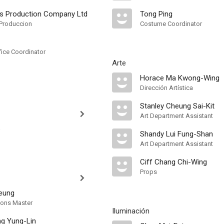
s Production Company Ltd
Tong Ping
Produccion
Costume Coordinator
fice Coordinator
Arte
Horace Ma Kwong-Wing
Dirección Artística
Stanley Cheung Sai-Kit
Art Department Assistant
p
Shandy Lui Fung-Shan
Art Department Assistant
Ciff Chang Chi-Wing
Props
eung
ons Master
Iluminación
ng Yung-Lin