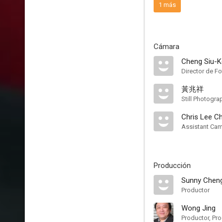
1 más
Cámara
Cheng Siu-
Director de Fo
黃兆祥
Still Photogra
Chris Lee C
Assistant Ca
Producción
Sunny Chen
Productor
Wong Jing
Productor, Pro