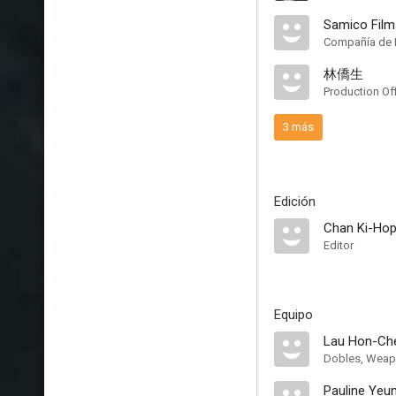
Samico Film
Compañía de 
林僑生
Production Of
3 más
Edición
Chan Ki-Ho
Editor
Equipo
Lau Hon-Ch
Dobles, Weap
Pauline Yeu