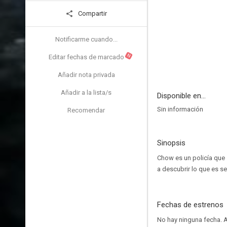
Compartir
Notificarme cuando...
N
Editar fechas de marcado
Añadir nota privada
Añadir a la lista/s
Disponible en...
Sin información
Recomendar
Sinopsis
Chow es un policía que s
a descubrir lo que es se
Fechas de estrenos
No hay ninguna fecha.
A