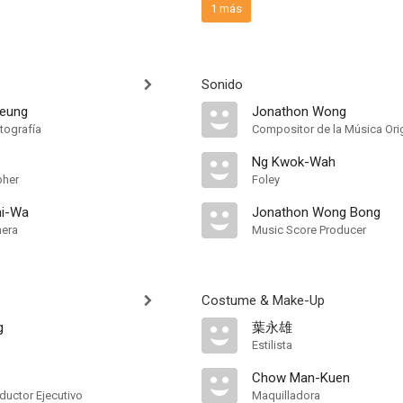
1 más
Sonido
Keung
Jonathon Wong
tografía
Compositor de la Música Orig
Ng Kwok-Wah
pher
Foley
hi-Wa
Jonathon Wong Bong
mera
Music Score Producer
Costume & Make-Up
g
葉永雄
Estilista
Chow Man-Kuen
ductor Ejecutivo
Maquilladora