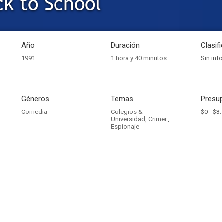
ck to School
Año
Duración
Clasif
1991
1 hora y 40 minutos
Sin inf
Géneros
Temas
Presup
Comedia
Colegios &
$0 -
$3.
Universidad
,
Crimen
,
Espionaje