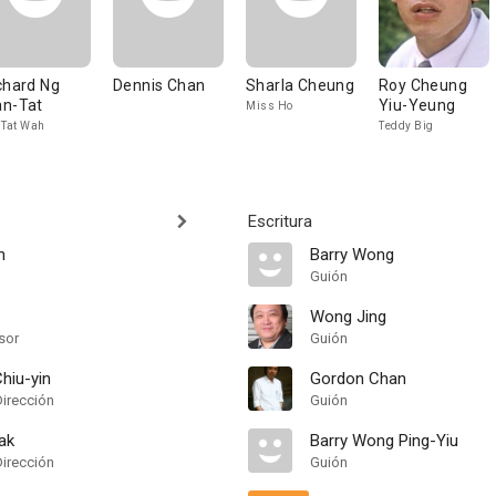
chard Ng
Dennis Chan
Sharla Cheung
Roy Cheung
n-Tat
Yiu-Yeung
Miss Ho
 Tat Wah
Teddy Big
Escritura
n
Barry Wong
Guión
Wong Jing
sor
Guión
hiu-yin
Gordon Chan
Dirección
Guión
ak
Barry Wong Ping-Yiu
Dirección
Guión