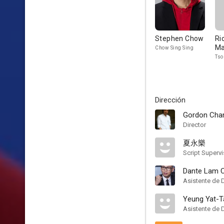
Stephen Chow
Ri
Ma
Chow Sing Sing
Tso
Dirección
Gordon Cha
Director
夏永樂
Script Supervi
Dante Lam C
Asistente de 
Yeung Yat-T
Asistente de 