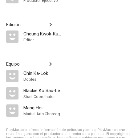
Productor Ejecutivo
Edición
Cheung Kwok-Kuen
Editor
Equipo
Chin Ka-Lok
Dobles
Blackie Ko Sau-Leung
Stunt Coordinator
Mang Hoi
Martial Arts Choreographer
PlayMax solo ofrece información de películas y series, PlayMax no tiene
relación alguna con el productor o el director de la película. El copyright de
las imágenes, póster, carátula, fotografías y/o cubiertas pertenece a sus