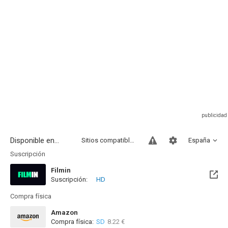
Disponible en...
Sitios compatibles
España
Suscripción
Filmin
Suscripción:
HD
Disponible hasta el Mié, 31 Dic 2031 (Quedan 5 años)
Compra física
Amazon
Compra física:
SD
8.22 €