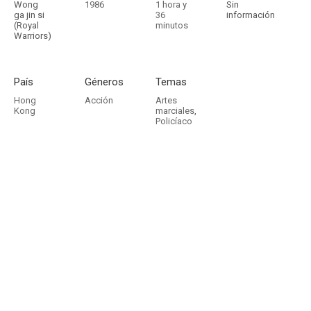
Wong
1986
1 hora y
Sin
ga jin si
36
información
(Royal
minutos
Warriors)
País
Géneros
Temas
Hong
Acción
Artes
Kong
marciales
,
Policíaco