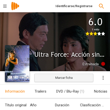
Identificarse/Registrarse
6.0
1 voto
Ultra Force: Acción sin límite (Royal Warriors)
Estrenada
Marcar ficha
Información
Trailers
DVD / Blu-Ray
(1)
Noticias
Título original
Año
Duración
Clasificación por edades