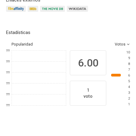
Enlaces externos
Estadísticas
Popularidad
Votos
???
10
9
6.00
???
8
7
???
6
5
???
4
1
3
???
voto
2
1
???