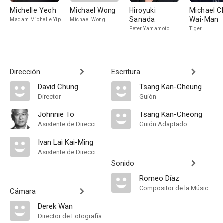
Michelle Yeoh
Michael Wong
Hiroyuki
Michael C
Sanada
Wai-Man
Madam Michelle Yip
Michael Wong
Peter Yamamoto
Tiger
Dirección
Escritura
David Chung
Tsang Kan-Cheung
Director
Guión
Johnnie To
Tsang Kan-Cheong
Asistente de Dirección
Guión Adaptado
Ivan Lai Kai-Ming
Asistente de Dirección
Sonido
Romeo Díaz
Compositor de la Música Original
Cámara
Derek Wan
Director de Fotografía