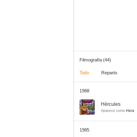
La red
--
Filmografía (44)
Todo
Reparto
1988
Secretos secretos
--
--
Hércules
Aparece como
Hera
1985