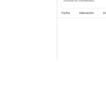
Fecha
Valoración
V
Homo Eroticus
--
Siete hombres de oro
--