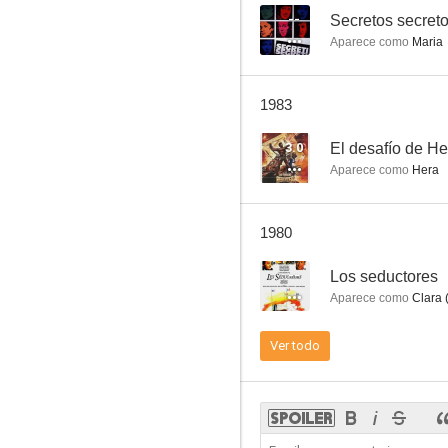
--
Secretos secret
Aparece como
Maria
Una cama en la plaza
1983
--
3.0
El desafío de He
Aparece como
Hera
1980
--
Los seductores
Aparece como
Clara 
El impotente seductor
Ver todo
--