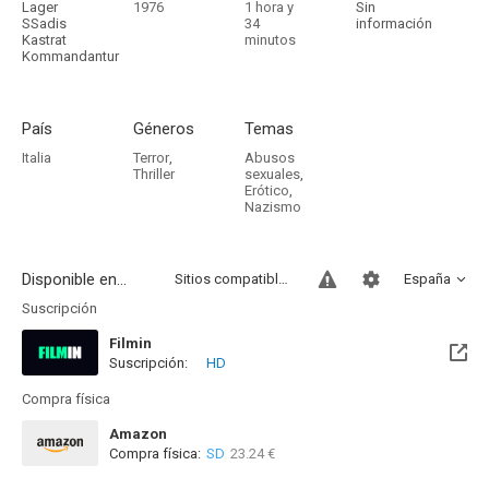
Lager
1976
1 hora y
Sin
SSadis
34
información
Kastrat
minutos
Kommandantur
País
Géneros
Temas
Italia
Terror
,
Abusos
Thriller
sexuales
,
Erótico
,
Nazismo
Disponible en...
Sitios compatibles
España
Suscripción
Filmin
Suscripción:
HD
Disponible hasta el Mié, 31 Dic 2031 (Quedan 5 años)
Compra física
Amazon
Compra física:
SD
23.24 €