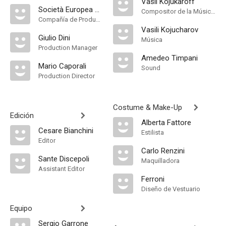
Vasil Kojukaroff
Società Europea Films Internazionali Cinematografica
Compositor de la Música Original
Compañía de Produccion
Vasili Kojucharov
Giulio Dini
Música
Production Manager
Amedeo Timpani
Mario Caporali
Sound
Production Director
Costume & Make-Up
Edición
Alberta Fattore
Cesare Bianchini
Estilista
Editor
Carlo Renzini
Sante Discepoli
Maquilladora
Assistant Editor
Ferroni
Diseño de Vestuario
Equipo
Sergio Garrone