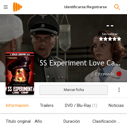
Identificarse/Registrarse
--
Sin valorar
SS Experiment Love Camp
Estrenada
Marcar ficha
Información
Trailers
DVD / Blu-Ray
(1)
Noticias
Título original
Año
Duración
Clasificación por edades