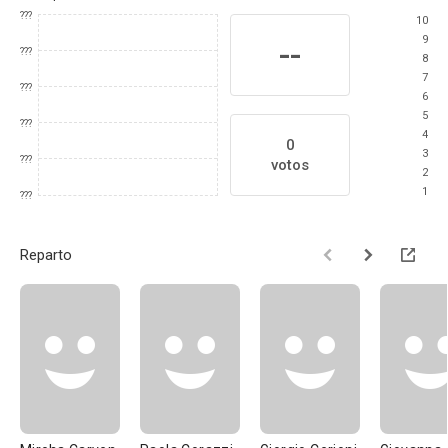
???
10
9
--
???
8
7
???
6
5
???
4
0
3
???
votos
2
1
???
Reparto