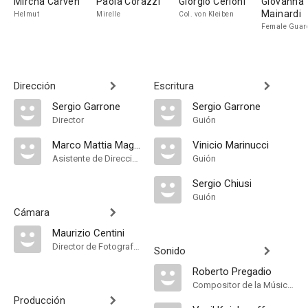
Mircha Carven
Paola Corazzi
Giorgio Cerioni
Giovanna
Mainardi
Helmut
Mirelle
Col. von Kleiben
Female Guar
Dirección
Escritura
Sergio Garrone
Sergio Garrone
Director
Guión
Marco Mattia Magretti
Vinicio Marinucci
Asistente de Dirección
Guión
Sergio Chiusi
Guión
Cámara
Maurizio Centini
Director de Fotografía, Camera Operator
Sonido
Roberto Pregadio
Compositor de la Música Original, Música
Producción