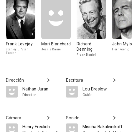
Frank Lovejoy
Mari Blanchard
Richard
John Myl
Denning
Stanley E. 'Stan'
Joanie Daniel
Herr Koenig
Fabian
Frank Daniel
Dirección
Escritura
Nathan Juran
Lou Breslow
Director
Guión
Cámara
Sonido
Henry Freulich
Mischa Bakaleinikoff