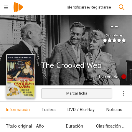
Identificarse/Registrarse
--
Sin valorar
The Crooked Web
Estrenada
Marcar ficha
Información
Trailers
DVD / Blu-Ray
Noticias
Título original
Año
Duración
Clasificación por edades