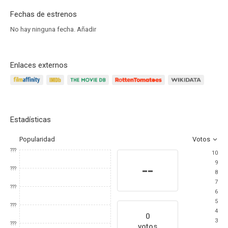
Fechas de estrenos
No hay ninguna fecha.
Añadir
Enlaces externos
Estadísticas
Popularidad
Votos
???
10
9
--
???
8
7
???
6
5
???
4
0
3
???
votos