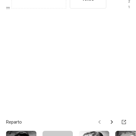
2
1
???
Reparto