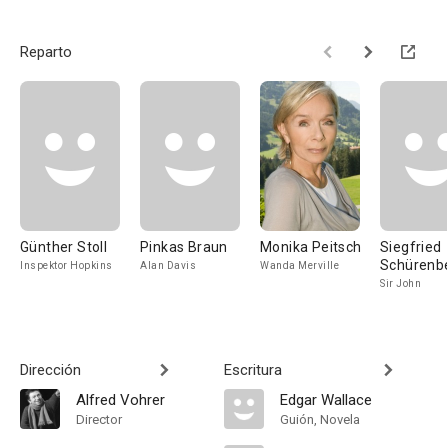
Reparto
Günther Stoll
Pinkas Braun
Monika Peitsch
Siegfried
Schürenb
Inspektor Hopkins
Alan Davis
Wanda Merville
Sir John
Dirección
Escritura
Alfred Vohrer
Edgar Wallace
Director
Guión, Novela