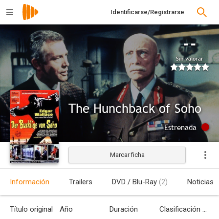
Identificarse/Registrarse
--
Sin valorar
The Hunchback of Soho
Estrenada
Marcar ficha
Información
Trailers
DVD / Blu-Ray
(2)
Noticias
Título original
Año
Duración
Clasificación por edades