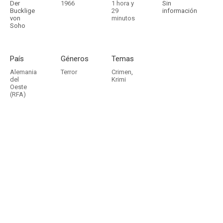
Der
1966
1 hora y
Sin
Bucklige
29
información
von
minutos
Soho
País
Géneros
Temas
Alemania
Terror
Crimen
,
del
Krimi
Oeste
(RFA)