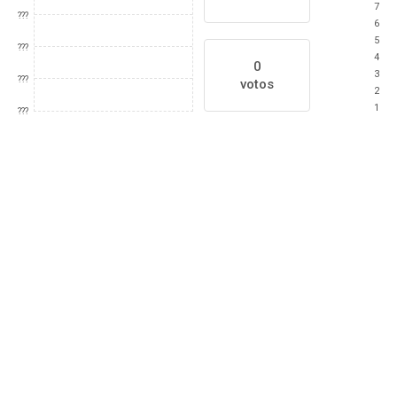
7
???
6
5
???
4
0
3
???
votos
2
1
???