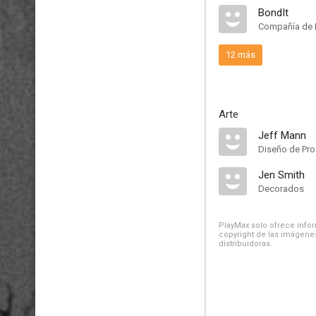
BondIt
Compañía de 
12 más
Arte
Jeff Mann
Diseño de Pr
Jen Smith
Decorados
PlayMax solo ofrece inform
copyright de las imágenes
distribuidoras.