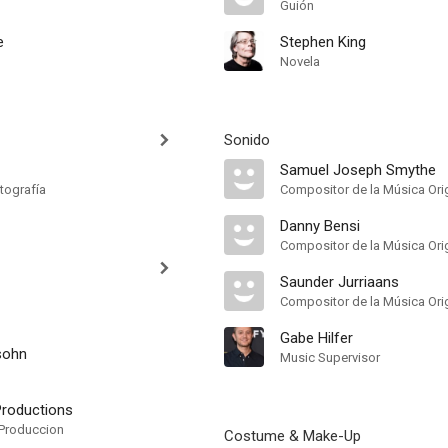
Guión
e
Stephen King
Novela
Sonido
Samuel Joseph Smythe
tografía
Compositor de la Música Orig
Danny Bensi
Compositor de la Música Orig
Saunder Jurriaans
Compositor de la Música Orig
Gabe Hilfer
sohn
Music Supervisor
Productions
Produccion
Costume & Make-Up