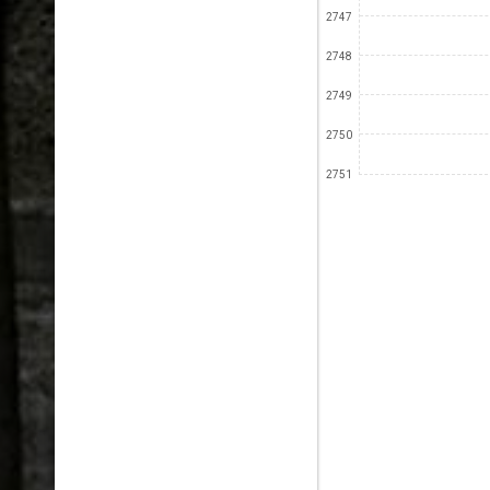
2747
2748
2749
2750
2751