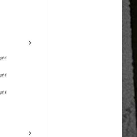
inal
inal
inal