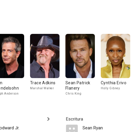
n
Trace Adkins
Sean Patrick
Cynthia Erivo
ndelsohn
Flanery
Marshal Walker
Holly Gibney
ph Anderson
Chris King
Escritura
dward Jr.
Sean Ryan