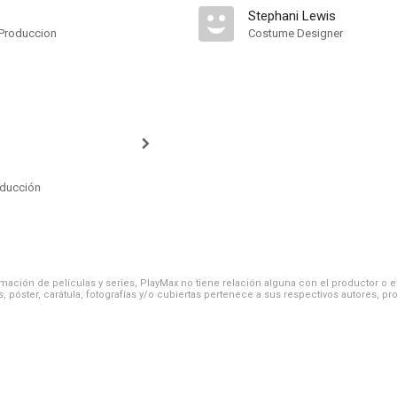
Stephani Lewis
Produccion
Costume Designer
oducción
ación de películas y series, PlayMax no tiene relación alguna con el productor o el d
, póster, carátula, fotografías y/o cubiertas pertenece a sus respectivos autores, pr