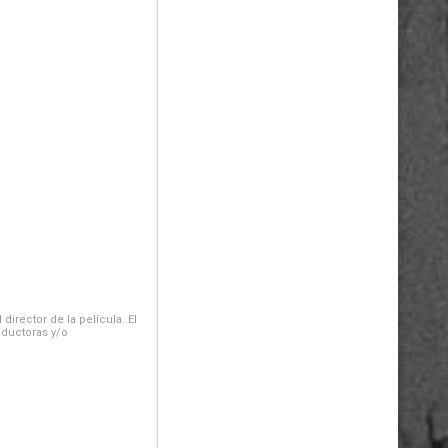
irector de la película. El
oductoras y/o