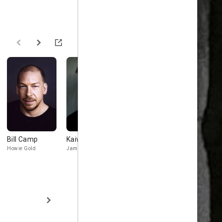
Bill Camp
Kaiwi Lyman
Danny Trejo
Jeremy Bo
Howie Gold
James Walker
Carlos
Alec Pelley