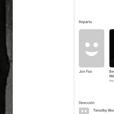
Reparto
Jon Foo
Be
Me
Ral
Dirección
Timothy Woo