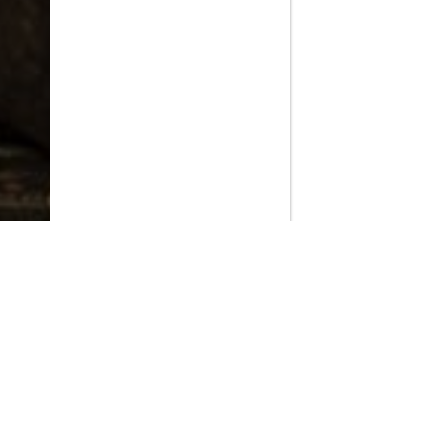
PlayMax
2026
Series populares
La Casa del Dragón
Silo
Stuart no consigue salvar el universo
Ted Lasso
Operaciones especiales: Lioness