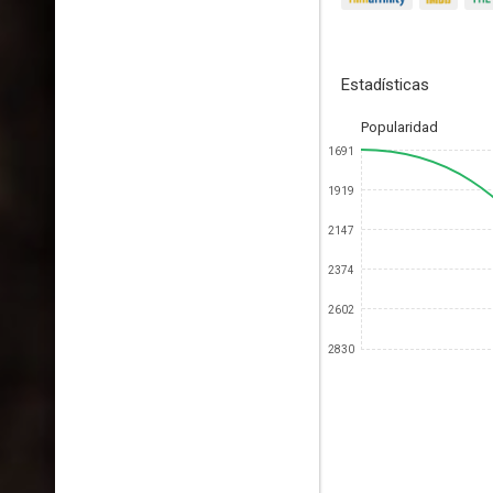
Estadísticas
Popularidad
1691
1919
2147
2374
2602
2830