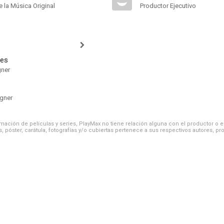
 la Música Original
Productor Ejecutivo
mes
ner
gner
ación de películas y series, PlayMax no tiene relación alguna con el productor o el d
, póster, carátula, fotografías y/o cubiertas pertenece a sus respectivos autores, pr