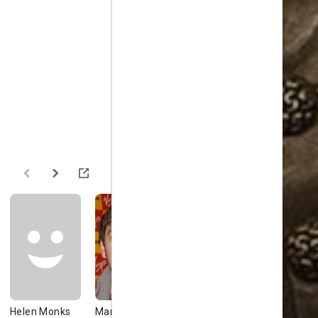
Helen Monks
Mark Heap
Gemma Whelan
Steve Spei