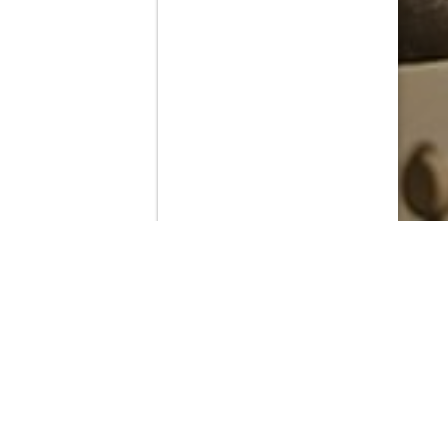
Contenido que expirara en VOD
Amazon Prime Video
Netflix
Filmin
Movistar+
Movistar+ Fibra