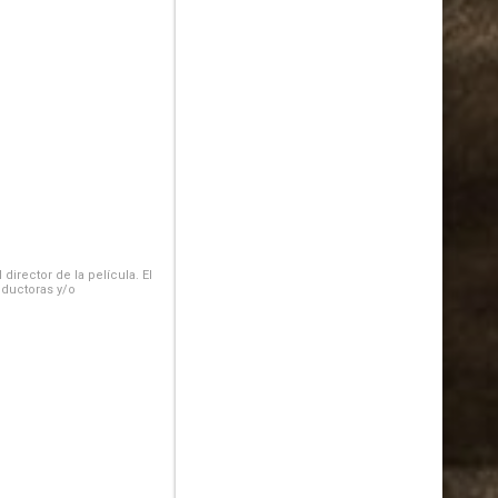
irector de la película. El
oductoras y/o