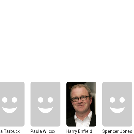
za Tarbuck
Paula Wilcox
Harry Enfield
Spencer Jones