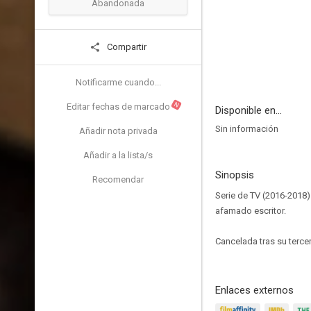
Abandonada
Compartir
Notificarme cuando...
N
Editar fechas de marcado
Disponible en...
Sin información
Añadir nota privada
Añadir a la lista/s
Sinopsis
Recomendar
Serie de TV (2016-2018)
afamado escritor.
Cancelada tras su terce
Enlaces externos