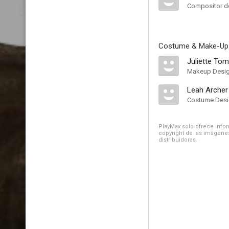
Compositor de
Costume & Make-Up
Juliette To
Makeup Desig
Leah Archer
Costume Desi
PlayMax solo ofrece inform
copyright de las imágenes
distribuidoras.