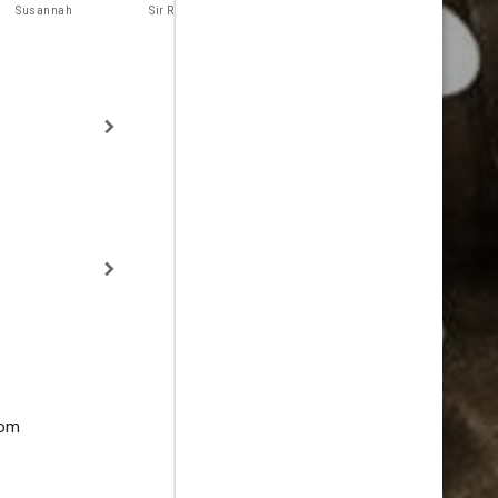
Susannah
Sir Robert Greene
Kate
Burbage
dom