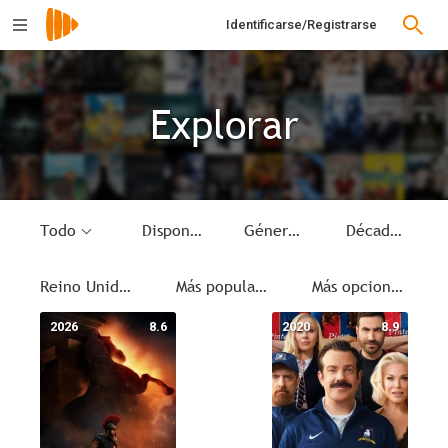
Identificarse/Registrarse
Explorar
Todo
Disponible
Género
Década
Reino Unido
Más populares
Más opciones
2026
8.6
2020
8.9