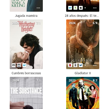
Jugada maestra
28 años después: El templo de los huesos
2026
7.1
2024
6.9
Cumbres borrascosas
Gladiator II
2024
7.1
2022
8.7