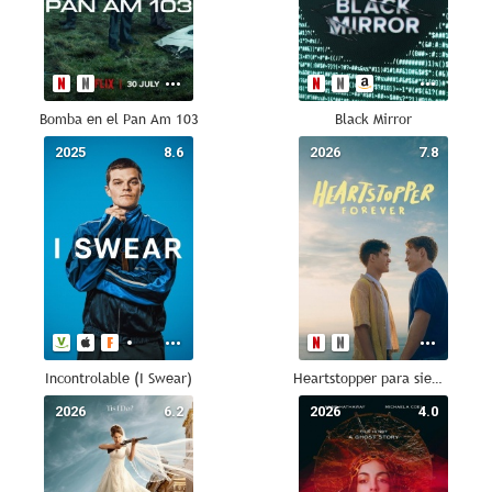
Bomba en el Pan Am 103
Black Mirror
2025
8.6
2026
7.8
Incontrolable (I Swear)
Heartstopper para siempre
2026
6.2
2026
4.0