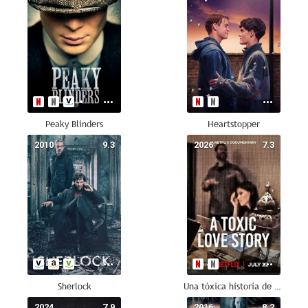
Peaky Blinders
Heartstopper
2010
9.3
2026
7.3
Sherlock
Una tóxica historia de amor
2024
7.9
2016
8.2