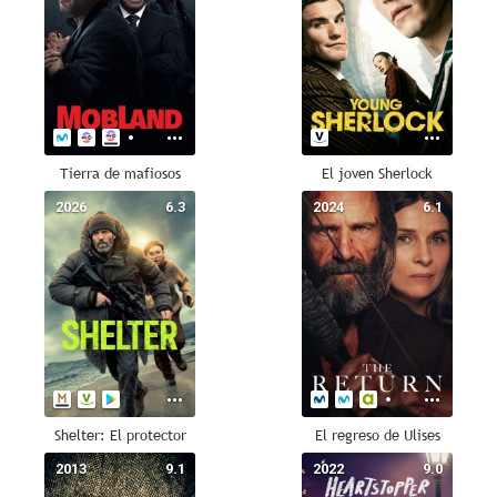
Tierra de mafiosos
El joven Sherlock
2026
6.3
2024
6.1
Shelter: El protector
El regreso de Ulises
2013
9.1
2022
9.0