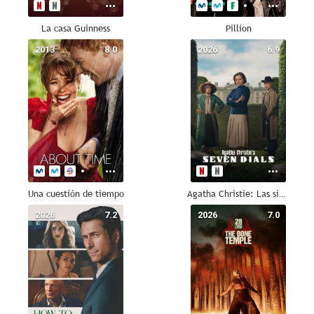
La casa Guinness
Pillion
2013
8.0
2026
6.9
Una cuestión de tiempo
Agatha Christie: Las siete esferas
2026
7.2
2026
7.0