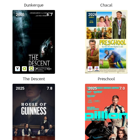
Dunkerque
Chacal
2005
6.7
2026
--
The Descent
Preschool
2025
7.8
2025
7.0