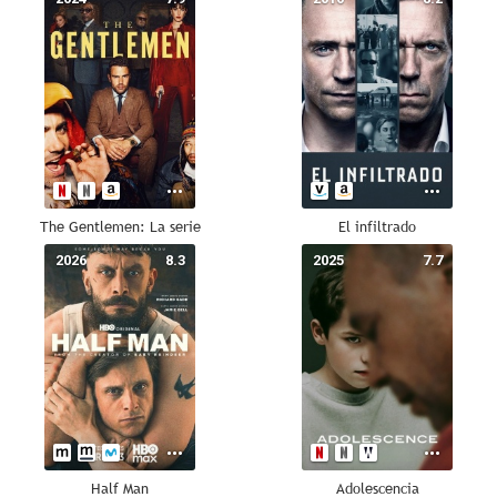
The Gentlemen: La serie
El infiltrado
2026
8.3
2025
7.7
Half Man
Adolescencia