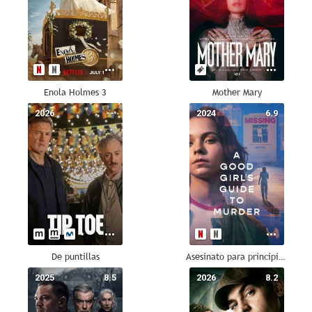
Enola Holmes 3
Mother Mary
2026
--
2024
6.9
De puntillas
Asesinato para principiantes
2025
8.5
2026
8.2