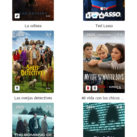
La odisea
Ted Lasso
2026
7.7
2023
7.2
Las ovejas detectives
Mi vida con los chicos Walter
2025
7.5
2011
8.8