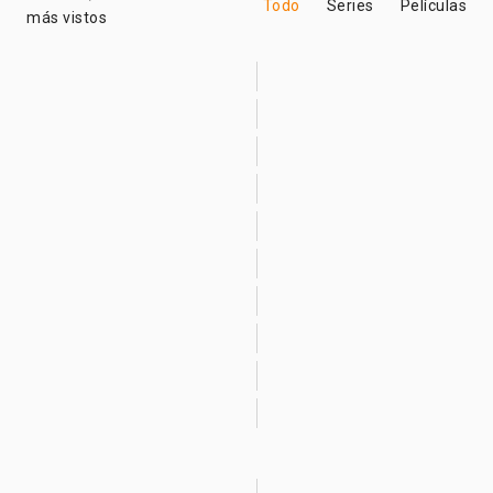
Todo
Series
Películas
más vistos