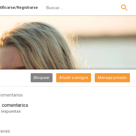
tificarse/Registrarse
Bloquear
Añadir a amigos
Mensaje privado
Comentarios
2 comentarios
 respuestas
eries