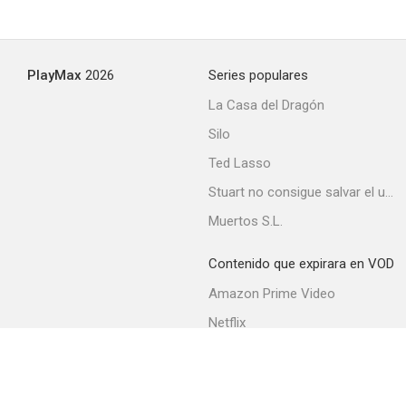
Cómo matar a 400 personas
PlayMax
2026
Series populares
--
La Casa del Dragón
Silo
Ted Lasso
Stuart no consigue salvar el universo
Muertos S.L.
Contenido que expirara en VOD
Charada internacional
Amazon Prime Video
--
Netflix
Filmin
Movistar+