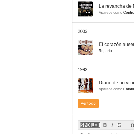
--
La revancha de
Aparece como
Contro
Django: si quieres vivir, dispara
2003
5.0
--
El corazón ause
Reparto
1993
--
Diario de un vici
Aparece como
Chiom
La ley del forastero
Ver todo
4.0