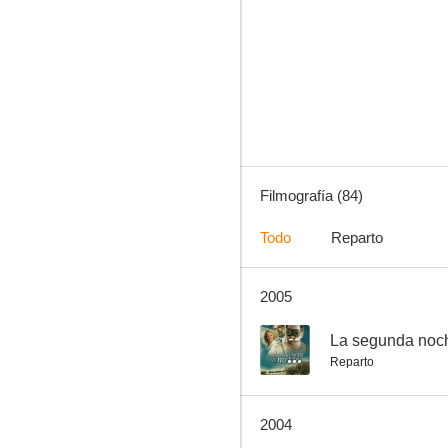
Boccaccio '70
7.0
Filmografía (84)
Todo
Reparto
2005
A cada uno lo suyo
6.0
--
La segunda noc
Reparto
2004