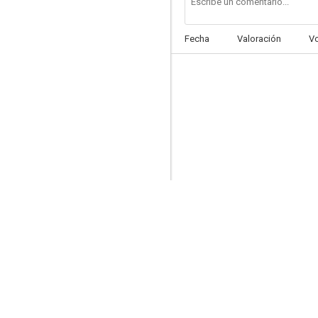
Fecha
Valoración
V
Las 7 magníficas
--
La revancha de Navidad
--