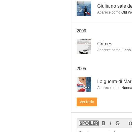
--
Giulia no sale d
Aparece como
Old W
La guerra di Mario
2006
--
--
Crimes
Aparece como
Elena 
2005
--
La guerra di Mar
Aparece como
Nonn
Donde el corazón te lleve
Ver todo
--