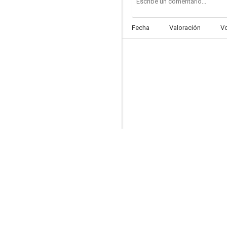
Fecha
Valoración
V
Maledetto il giorno che t'ho incontrato
--
Tengo miedo
--