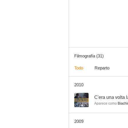
Renegado Jim
--
Filmografía (31)
Todo
Reparto
2010
C'era una volta la città dei matti...
--
--
C'era una volta la
Aparece como
Biachi
2009