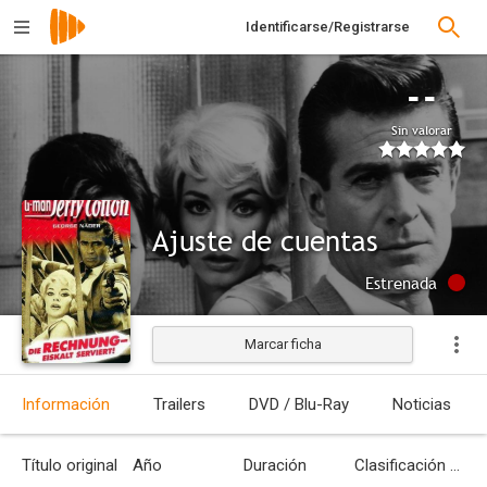
Identificarse/Registrarse
--
Sin valorar
Ajuste de cuentas
Estrenada
Marcar ficha
Información
Trailers
DVD / Blu-Ray
Noticias
Título original
Año
Duración
Clasificación por edades