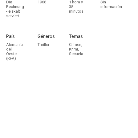
Die
1966
1 hora y
Sin
Rechnung
38
información
- eiskalt
minutos
serviert
País
Géneros
Temas
Alemania
Thriller
Crimen
,
del
Krimi
,
Oeste
Secuela
(RFA)