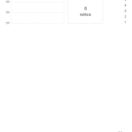
???
4
0
3
???
votos
2
1
???