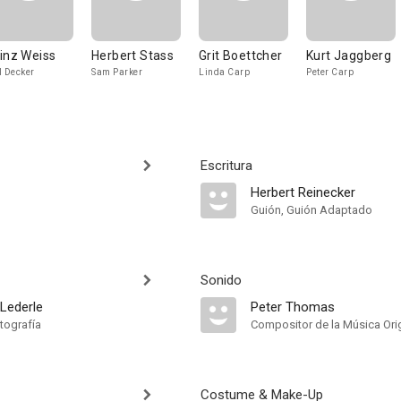
inz Weiss
Herbert Stass
Grit Boettcher
Kurt Jaggberg
l Decker
Sam Parker
Linda Carp
Peter Carp
Escritura
Herbert Reinecker
Guión, Guión Adaptado
Sonido
 Lederle
Peter Thomas
tografía
Compositor de la Música Orig
Costume & Make-Up