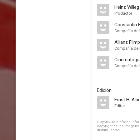
Heinz Willeg
Productor
Constantin 
Compañía de 
Allianz Film
Compañía de 
Cinematogra
Compañía de 
Edición
Ernst H. Alb
Editor
PlayMax solo ofrece inform
copyright de las imágenes
distribuidoras.