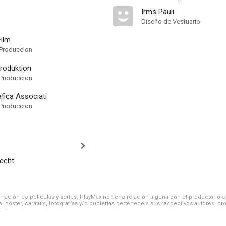
Irms Pauli
Diseño de Vestuario
Film
Produccion
produktion
Produccion
fica Associati
Produccion
recht
ación de películas y series, PlayMax no tiene relación alguna con el productor o el d
, póster, carátula, fotografías y/o cubiertas pertenece a sus respectivos autores, pr