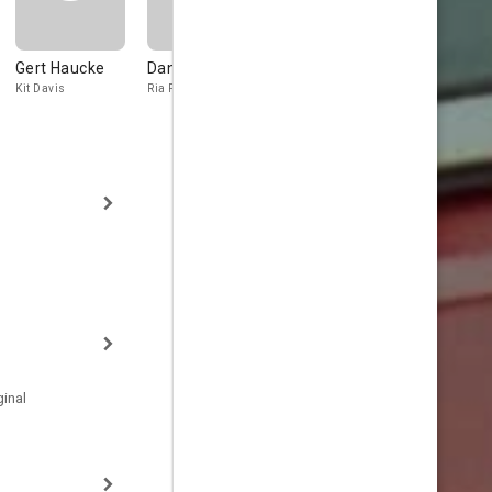
Gert Haucke
Daniela Surina
Giuliano
Friedrich
Raffaelli
Schütter
Kit Davis
Ria Payne
Francis Gordon
Mr. Clark
inal