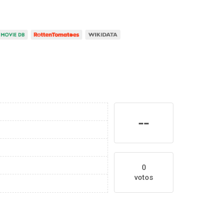
--
0
votos