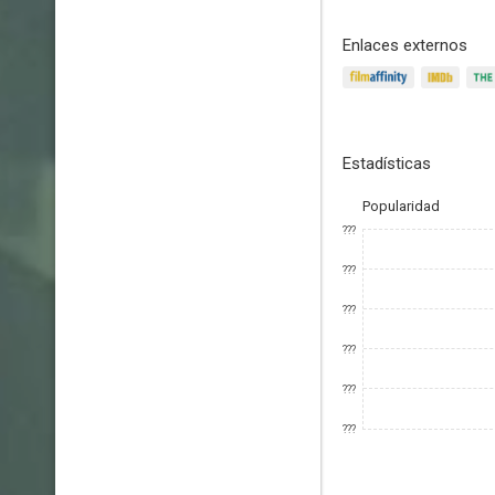
Enlaces externos
Estadísticas
Popularidad
???
???
???
???
???
???