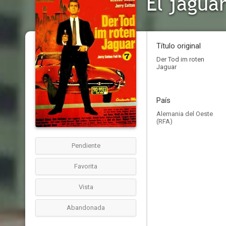
El jaguar
Título original
Der Tod im roten
Jaguar
País
Alemania del Oeste
(RFA)
Pendiente
Favorita
Vista
Abandonada