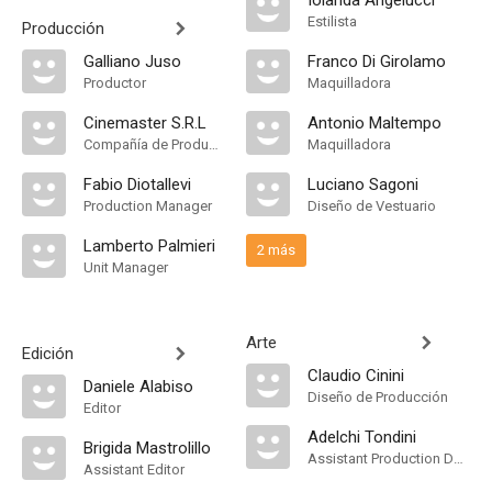
Iolanda Angelucci
Estilista
Producción
Galliano Juso
Franco Di Girolamo
Productor
Maquilladora
Cinemaster S.R.L
Antonio Maltempo
Compañía de Produccion
Maquilladora
Fabio Diotallevi
Luciano Sagoni
Production Manager
Diseño de Vestuario
Lamberto Palmieri
2 más
Unit Manager
Arte
Edición
Claudio Cinini
Daniele Alabiso
Diseño de Producción
Editor
Adelchi Tondini
Brigida Mastrolillo
Assistant Production Design
Assistant Editor