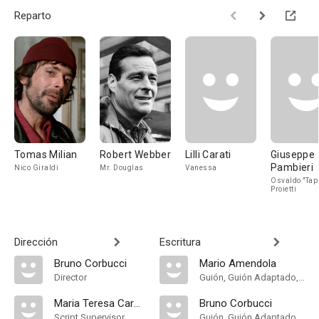
Reparto
Tomas Milian
Robert Webber
Lilli Carati
Giuseppe
Pambieri
Nico Giraldi
Mr. Douglas
Vanessa
Osvaldo "Tap
Proietti
Dirección
Escritura
Bruno Corbucci
Mario Amendola
Director
Guión, Guión Adaptado, Historia
Maria Teresa Caruffo
Bruno Corbucci
Script Supervisor
Guión, Guión Adaptado, Historia