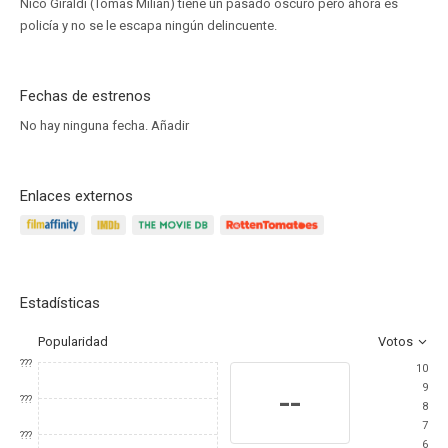
Nico Giraldi (Tomas Milian) tiene un pasado oscuro pero ahora es
policía y no se le escapa ningún delincuente.
Fechas de estrenos
No hay ninguna fecha.
Añadir
Enlaces externos
Estadísticas
Popularidad
Votos
???
10
9
--
???
8
7
???
6