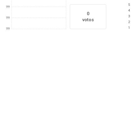
5
???
4
0
3
???
votos
2
1
???