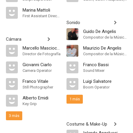
Marina Mattoli
First Assistant Director
Sonido
Guido De Angelis
Compositor de la Música Original
Cámara
Marcello Masciocchi
Maurizio De Angelis
Director de Fotografía
Compositor de la Música Original
Giovanni Ciarlo
Franco Bassi
Camera Operator
Sound Mixer
Franco Vitale
Luigi Salvatore
Still Photographer
Boom Operator
Alberto Emidi
1 más
Key Grip
3 más
Costume & Make-Up