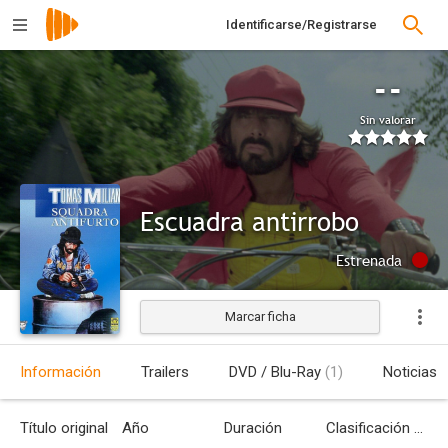
Identificarse/Registrarse
--
Sin valorar
Escuadra antirrobo
Estrenada
Marcar ficha
Información
Trailers
DVD / Blu-Ray
(1)
Noticias
Título original
Año
Duración
Clasificación por edades