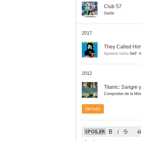
7.9
Club 57
Guión
Club 57
2017
7.5
--
They Called Hi
Aparece como
Self - 
2012
7.5
Titanic: Sangre 
Compositor de la Mús
El supersheriff
Ver todo
7.5