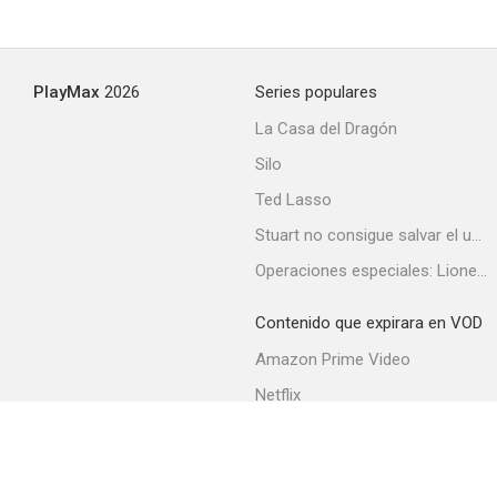
Après la chute
PlayMax
2026
Series populares
--
La Casa del Dragón
Silo
Ted Lasso
Stuart no consigue salvar el universo
Operaciones especiales: Lioness
Contenido que expirara en VOD
The White, The Black
Amazon Prime Video
--
Netflix
Filmin
Movistar+