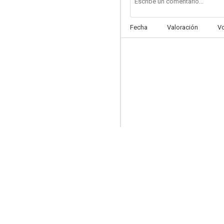
Fecha
Valoración
V
Titanic: Sangre y Acero
7.1
Par-Impar
7.0