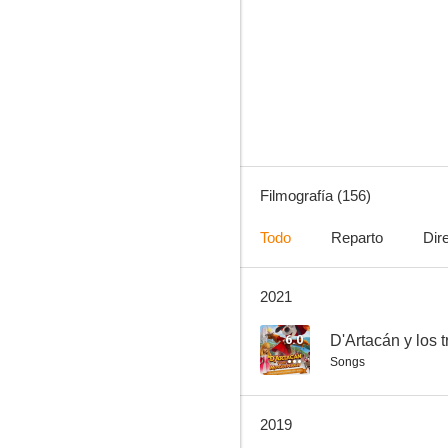
Sandokán
8.0
Filmografía (156)
Todo
Reparto
Dir
2021
Cuchillos en la oscuridad
7.9
6.0
D'Artacán y los 
Songs
2019