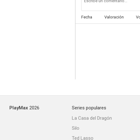
Fecha
Valoración
V
La mujer de tu vida
--
PlayMax
2026
Series populares
El jardín de Venus
La Casa del Dragón
--
Silo
Ted Lasso