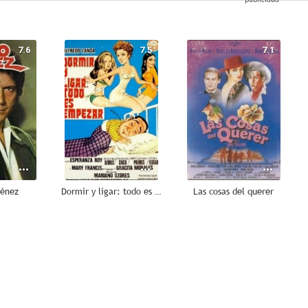
7.6
7.5
7.1
ménez
Dormir y ligar: todo es empezar
Las cosas del querer
6.4
6.3
6.0