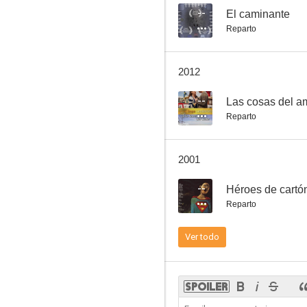
--
El caminante
Reparto
El caminante
2012
--
--
Las cosas del a
Reparto
2001
--
Héroes de cartó
Reparto
Don Jaume, el conquistador
Ver todo
--