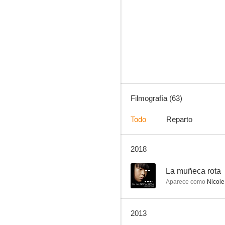
Me siento extraña
5.0
Filmografía (63)
Todo
Reparto
2018
El francotirador
--
--
La muñeca rota
Aparece como
Nicole
2013