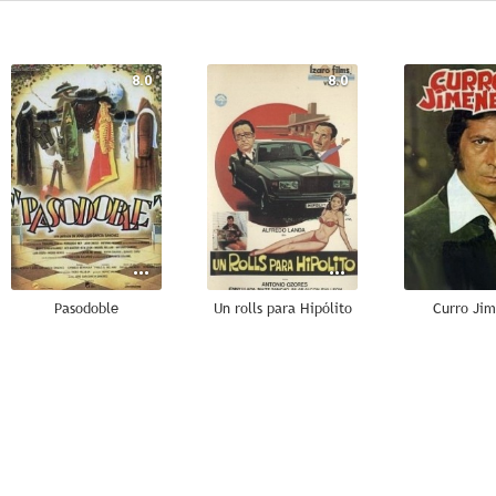
8.0
8.0
Pasodoble
Un rolls para Hipólito
Curro Ji
6.8
6.5