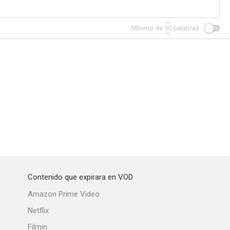
Mínimo de
50
palabras
anca
La gran quiniela
¿Cuánto cobra un espía?
--
--
--
Contenido que expirara en VOD
América
Cara al sol que más calienta
El último guateque
Amazon Prime Video
--
--
--
Netflix
Filmin