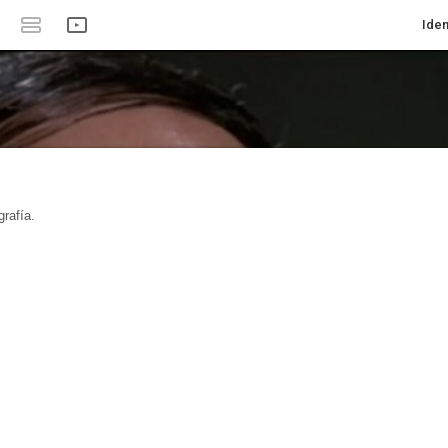
Iden
rafía.