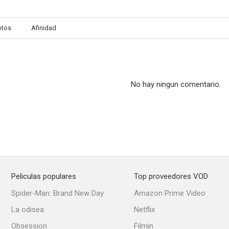
otos
Afinidad
¿Quién te quiere, Babel?
Olímpicamente muerto
Bahía Bl
--
--
No hay ningun comentario.
Peliculas populares
Top proveedores VOD
Con el culo al aire
El caminante
Escrito en 
Spider-Man: Brand New Day
Amazon Prime Video
--
--
La odisea
Netflix
Obsession
Filmin