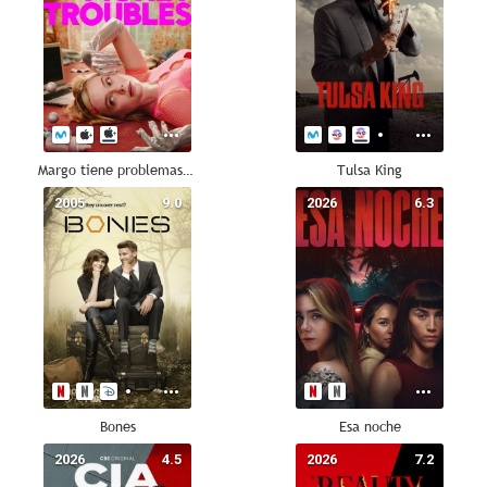
Margo tiene problemas de dinero
Tulsa King
2005
9.0
2026
6.3
Bones
Esa noche
2026
4.5
2026
7.2