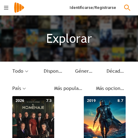
Identificarse/Registrarse
Explorar
Todo
Disponible
Género
Década
País
Más populares
Más opciones
2026
7.3
2019
8.7