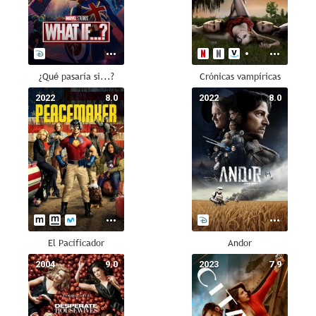
¿Qué pasaría si...?
Crónicas vampíricas
2022
8.0
2022
8.0
El Pacificador
Andor
2004
9.0
2023
7.9