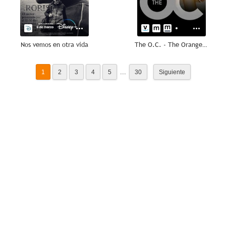
Nos vemos en otra vida
The O.C. - The Orange County
...
1
2
3
4
5
30
Siguiente