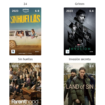
24
Grimm
2023
6.8
2023
6.4
Sin huellas
Invasión secreta
2010
8.0
2026
6.0