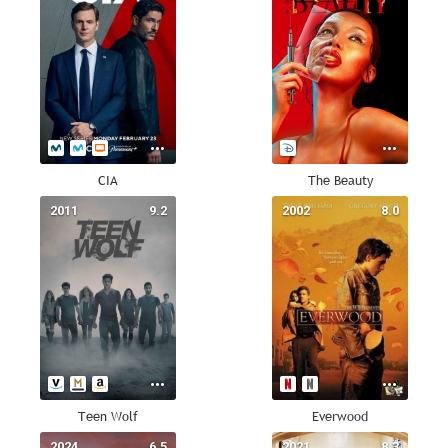
CIA
The Beauty
2011
9.2
2002
8.0
Teen Wolf
Everwood
2024
6.5
2021
8.3