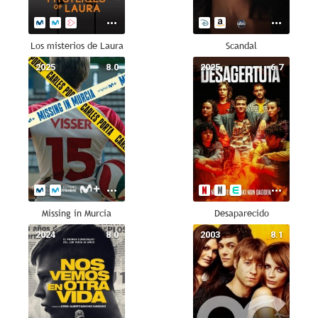
Los misterios de Laura
Scandal
2025
8.0
2025
6.7
Missing in Murcia
Desaparecido
2024
8.0
2003
8.1