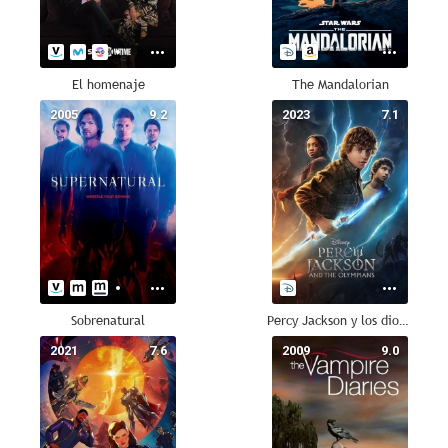
El homenaje
The Mandalorian
2005
9.2
2023
7.1
Sobrenatural
Percy Jackson y los dioses del Olimpo
2021
7.6
2009
9.0