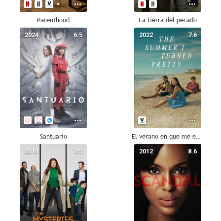
Parenthood
La tierra del pecado
2024
6.5
2022
7.6
Santuario
El verano en que me enamoré
2014
7.5
2012
8.6