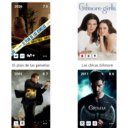
2026
7.0
2000
8.9
El plan de las gemelas
Las chicas Gilmore
2001
8.7
2011
8.6