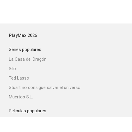
PlayMax
2026
Series populares
La Casa del Dragón
Silo
Ted Lasso
Stuart no consigue salvar el universo
Muertos S.L.
Peliculas populares
Spider-Man: Brand New Day
La odisea