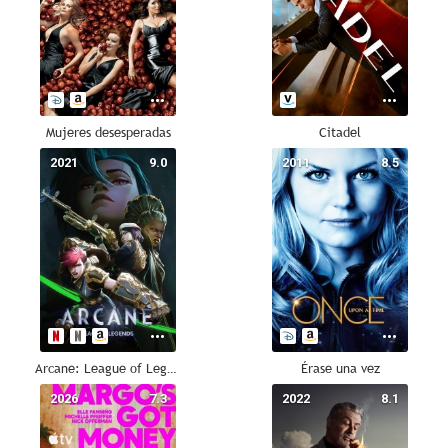
Mujeres desesperadas
Citadel
2021
9.0
2011
8.5
Arcane: League of Legends
Érase una vez
2026
7.3
2022
8.1