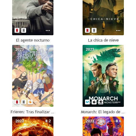
El agente nocturno
La chica de nieve
2023
9.1
2023
7.2
Frieren: Tras finalizar el viaje
Monarch: El legado de los monstruos
2023
8.2
2023
8.6