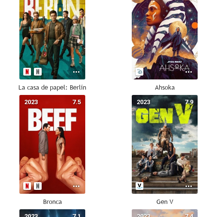
La casa de papel: Berlín
Ahsoka
2023
7.5
2023
7.9
Bronca
Gen V
2023
7.1
2023
7.4