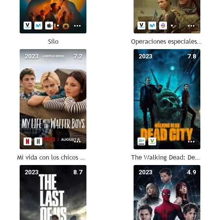
Silo
Operaciones especiales: Lioness
2023
7.2
2023
7.8
Mi vida con los chicos Walter
The Walking Dead: Dead City
2023
8.7
2023
4.9