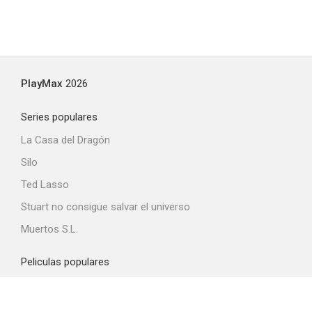
PlayMax
2026
Series populares
La Casa del Dragón
Silo
Ted Lasso
Stuart no consigue salvar el universo
Muertos S.L.
Peliculas populares
Spider-Man: Brand New Day
La odisea