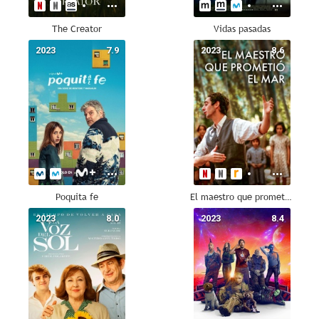
The Creator
Vidas pasadas
2023
7.9
2023
8.6
Poquita fe
El maestro que prometió el mar
2023
8.0
2023
8.4