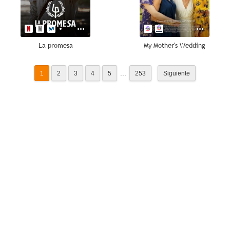
La promesa
My Mother's Wedding
...
1
2
3
4
5
253
Siguiente