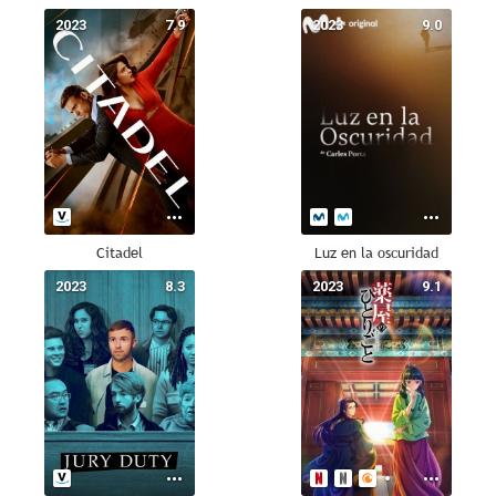
2023
7.9
2023
9.0
Citadel
Luz en la oscuridad
2023
8.3
2023
9.1