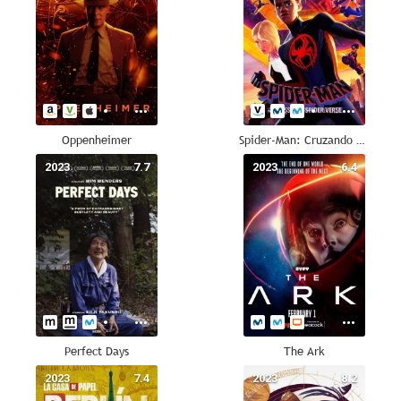
Oppenheimer
Spider-Man: Cruzando el Multiverso
2023
7.7
2023
6.4
Perfect Days
The Ark
2023
7.4
2023
8.2