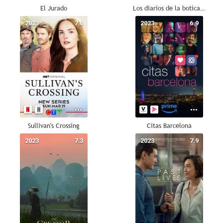
El Jurado
Los diarios de la boticaria
2023
7.6
2023
6.9
Sullivan's Crossing
Citas Barcelona
2023
7.3
2023
7.9