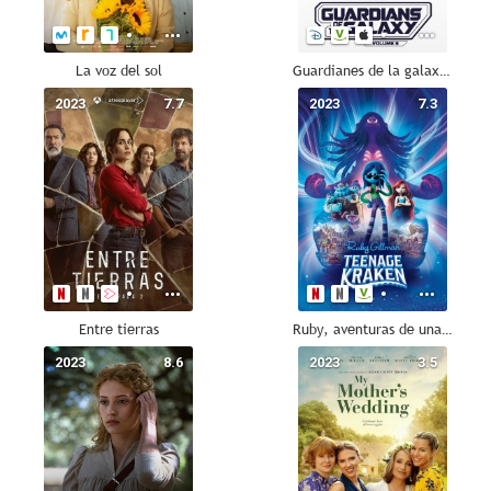
La voz del sol
Guardianes de la galaxia Vol. 3
2023
7.7
2023
7.3
Entre tierras
Ruby, aventuras de una kraken adolescente
2023
8.6
2023
3.5