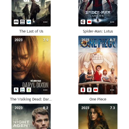
The Last of Us
Spider-Man: Lotus
2023
7.9
2023
8.7
The Walking Dead: Daryl Dixon
One Piece
2023
8.2
2023
7.3