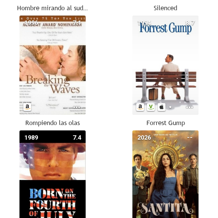
Hombre mirando al sudeste
Silenced
1996
7.1
1994
8.7
Rompiendo las olas
Forrest Gump
1989
7.4
2026
--