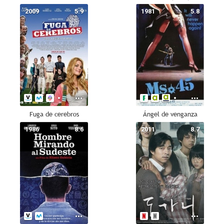
2009
5.9
1981
5.8
Fuga de cerebros
Ángel de venganza
1986
8.6
2011
8.7