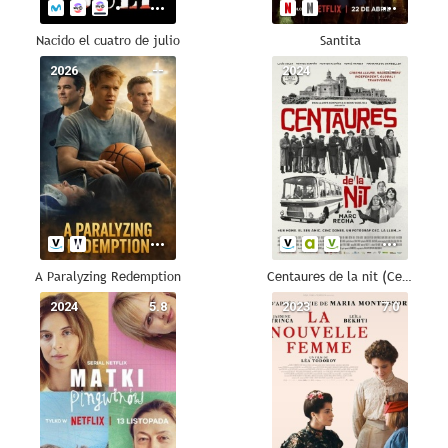
Nacido el cuatro de julio
Santita
2026
--
2024
--
A Paralyzing Redemption
Centaures de la nit (Centauros de la noche)
2024
5.8
2023
7.0