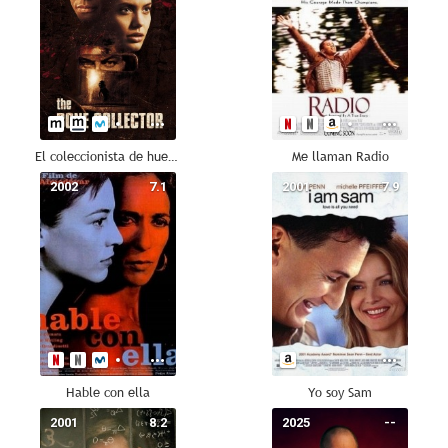
El coleccionista de huesos
Me llaman Radio
2002
7.1
2001
7.9
Hable con ella
Yo soy Sam
2001
8.2
2025
--