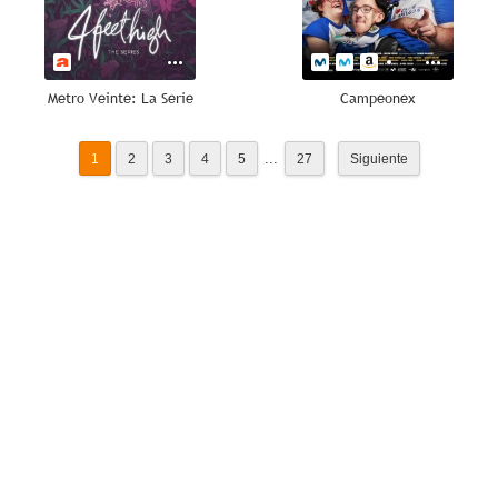
Metro Veinte: La Serie
Campeonex
...
1
2
3
4
5
27
Siguiente