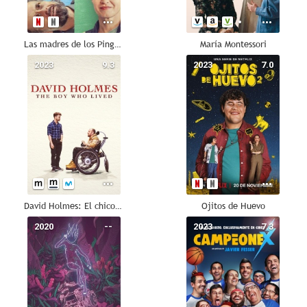
Las madres de los Pingüinos
María Montessori
2023
9.3
2023
7.0
David Holmes: El chico que sobrevivió
Ojitos de Huevo
2020
--
2023
7.3