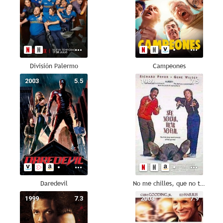
División Palermo
Campeones
2003
5.5
1989
7.5
Daredevil
No me chilles, que no te veo
1999
7.3
2003
7.9