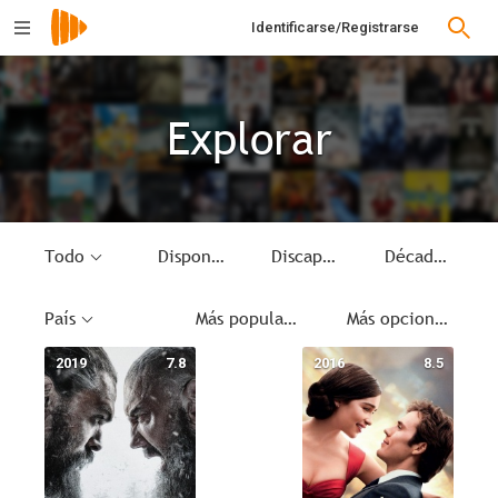
Identificarse/Registrarse
Explorar
Todo
Disponible
Discapacidad
Década
País
Más populares
Más opciones
2019
7.8
2016
8.5