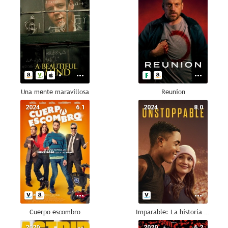
Una mente maravillosa
Reunion
2024
6.1
2024
8.0
Cuerpo escombro
Imparable: La historia de Anthony Robles
2020
--
2020
6.2