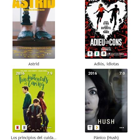
Astrid
Adiós, idiotas
2016
7.9
2016
7.0
Los principios del cuidado
Pánico (Hush)