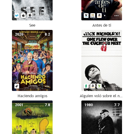
See
Antes de ti
2026
8.2
1975
8.5
Haciendo amigos
Alguien voló sobre el nido del cuco
2001
7.8
1980
7.7