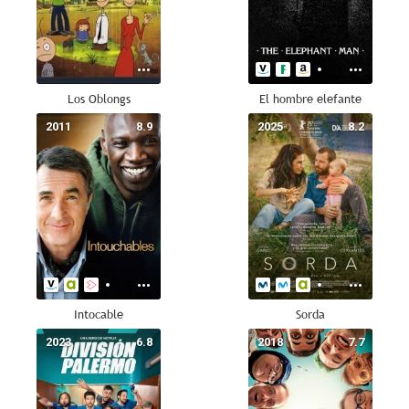
Los Oblongs
El hombre elefante
2011
8.9
2025
8.2
Intocable
Sorda
2023
6.8
2018
7.7