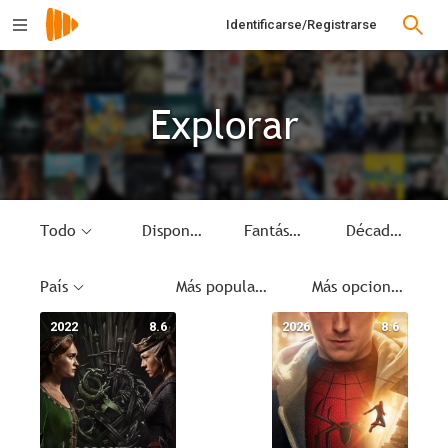
Identificarse/Registrarse
Explorar
Todo
Disponible
Fantástico
Década
País
Más populares
Más opciones
2022
8.6
2026
8.6