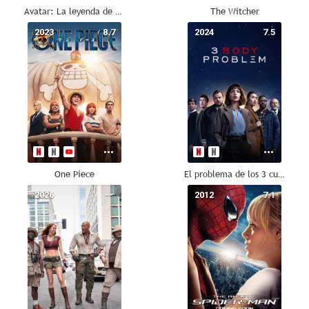
Avatar: La leyenda de Aang
The Witcher
2023
8.7
2024
7.5
One Piece
El problema de los 3 cuerpos
2026
--
2012
7.1