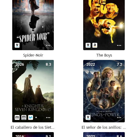
Spider-Noir
The Boys
2026
8.3
2022
7.2
El caballero de los Siete Reinos
El señor de los anillos: Los anillos de poder
2016
9.1
2022
8.6