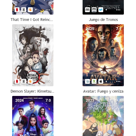
That Time I Got Reincarnated as a Slime
Juego de Tronos
2019
9.0
2025
7.7
Demon Slayer: Kimetsu no Yaiba
Avatar: Fuego y ceniza
2024
7.0
2023
9.1