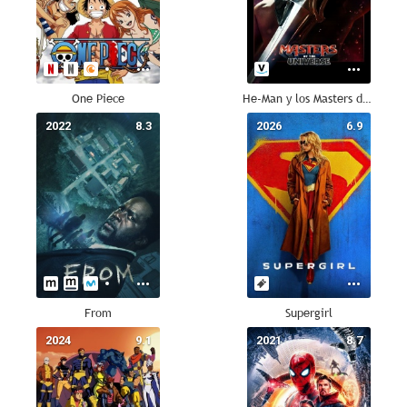
One Piece
He-Man y los Masters del universo
2022
8.3
2026
6.9
From
Supergirl
2024
9.1
2021
8.7