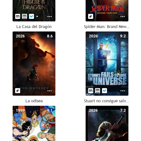
La Casa del Dragón
Spider-Man: Brand New Day
2026
8.6
2026
9.2
La odisea
Stuart no consigue salvar el universo
1999
9.1
2026
7.2