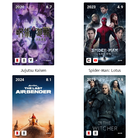
2020
8.7
2023
4.9
Jujutsu Kaisen
Spider-Man: Lotus
2024
8.1
2019
7.9