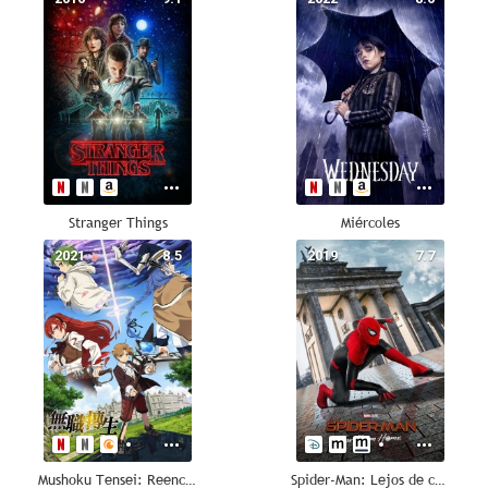
Stranger Things
Miércoles
2021
8.5
2019
7.7
Mushoku Tensei: Reencarnación desde cero
Spider-Man: Lejos de casa