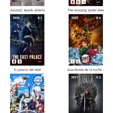
Jumanji: Mundo abierto
The Amazing Spider-Man
2026
8.1
2025
8.6
El palacio del este
Guardianes de la noche: Kimetsu no Yaiba - La fortaleza infinita
2018
8.2
2011
9.2