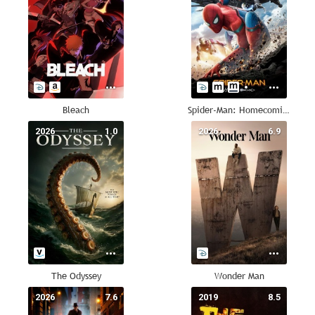
Bleach
Spider-Man: Homecoming
2026
1.0
2026
6.9
The Odyssey
Wonder Man
2026
7.6
2019
8.5