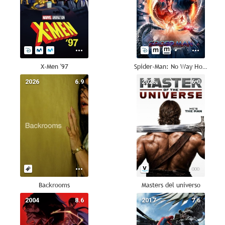
X-Men '97
Spider-Man: No Way Home
2026
6.9
2026
6.0
Backrooms
Masters del universo
2004
8.6
2017
7.6