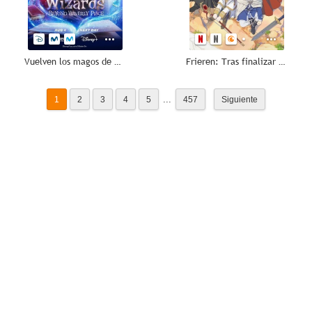
Vuelven los magos de Waverly Place
Frieren: Tras finalizar el viaje
...
1
2
3
4
5
457
Siguiente